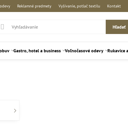
 odevy
Reklamné predmety
Vyšívanie, potlač textilu
Kontakt
Hľadať
 obuv
Gastro, hotel a business
Voľnočasové odevy
Rukavice 