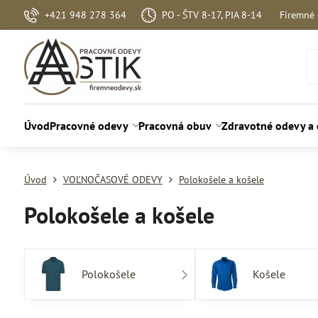
+421 948 278 364
PO - ŠTV 8-17, PIA 8-14
Firemné
Úvod
Pracovné odevy
Pracovná obuv
Zdravotné odevy a
Úvod
VOĽNOČASOVÉ ODEVY
Polokošele a košele
Polokošele a košele
Polokošele
Košele