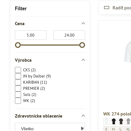
Radiť po
Filter
Cena
Od:
Do:
Výrobca
CXS (2)
JN by Daiber (9)
KARIBAN (11)
PREMIER (2)
Sols (2)
WK (2)
WK 274 polok
Zdravotnicke oblecenie
WK 274 polokošeľa
274 WK polokosela
WK 274 poloko
274 WK polok
WK 274 p
274 WK p
WK 
274
WK 274 polokošeľ
WK 274 polok
WK 274 
WK 
S
M
L
XL