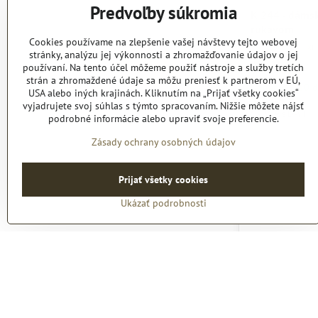
Predvoľby súkromia
K 244 - dáms
rukávom
Cookies používame na zlepšenie vašej návštevy tejto webovej
K 244 - dámska p
K 244 - dáms
K 244 -
K 2
S
M
L
XL
stránky, analýzu jej výkonnosti a zhromažďovanie údajov o jej
K 244 - dámska po
k-244_black
K 244 - dámsk
k-244_dark-g
K 244 - 
k-244_da
K 2
k-2
používaní. Na tento účel môžeme použiť nástroje a služby tretích
strán a zhromaždené údaje sa môžu preniesť k partnerom v EÚ,
Dodanie 7-10 d
USA alebo iných krajinách. Kliknutím na „Prijať všetky cookies“
12,45 €
vyjadrujete svoj súhlas s týmto spracovaním. Nižšie môžete nájsť
15,31 €
s DPH
podrobné informácie alebo upraviť svoje preferencie.
Zásady ochrany osobných údajov
Prijať všetky cookies
Ukázať podrobnosti