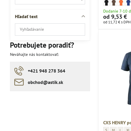
JN 71 polokošeľa -
jn-71_black
JN 71 polokoš
jn-71_brown
JN 71 po
jn-71_da
JN 
jn-
Dodanie 7-10 d
od 9,53 €
Hľadať text
od 11,72 €
s DPH
Prehľadať
výsledky
filtra
Potrebujete poradiť?
fulltextom
Neváhajte nás kontaktovať:
+421 948 278 364
obchod​​@astik​​.sk
CXS HENRY po
CXS HENRY poloko
CXS HENRY po
CXS HEN
CXS
S
M
L
XL