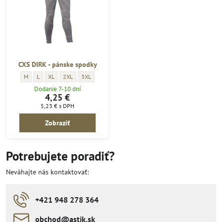
CXS DIRK - pánske spodky
CXS DIRK - pánske spodky - VELKOSTI pracovné oblečenie:
CXS DIRK - pánske spodky - VELKOSTI pracovné oblečenie:
CXS DIRK - pánske spodky - VELKOSTI pracovné oblečenie:
CXS DIRK - pánske spodky - VELKOSTI pracovné oblečenie:
CXS DIRK - pánske spodky - VELKOSTI pracovné oblečenie
M
L
XL
2XL
3XL
Dodanie 7-10 dní
4,25 €
5,23 €
s DPH
Zobraziť
Potrebujete poradiť?
Neváhajte nás kontaktovať:
+421 948 278 364
obchod​​@astik​​.sk