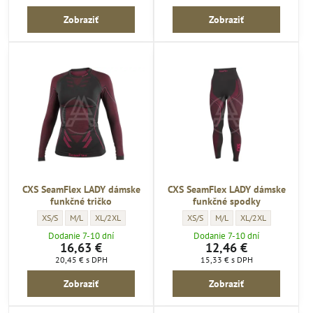
Zobraziť
Zobraziť
CXS SeamFlex LADY dámske
CXS SeamFlex LADY dámske
funkčné tričko
funkčné spodky
CXS SeamFlex LADY dámske funkčné tričko - VELKOSTI pracovné oblečenie:
CXS SeamFlex LADY dámske funkčné tričko - VELKOSTI pracovné oble
CXS SeamFlex LADY dámske funkčné tričko - VELKOSTI pracov
CXS SeamFlex LADY dámske funkčné
CXS SeamFlex LADY dámske 
CXS SeamFlex LADY d
XS/S
M/L
XL/2XL
XS/S
M/L
XL/2XL
Dodanie 7-10 dní
Dodanie 7-10 dní
16,63 €
12,46 €
20,45 €
s DPH
15,33 €
s DPH
Zobraziť
Zobraziť