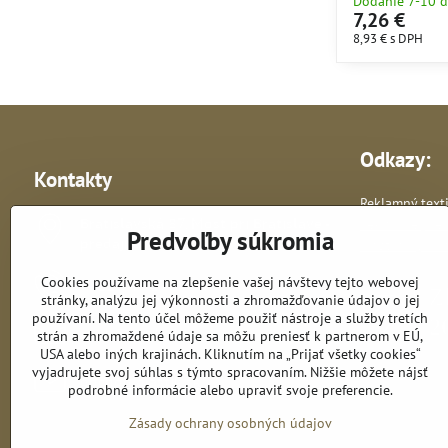
Dodanie 7-10 d
7,26 €
8,93 €
s DPH
Odkazy:
Kontakty
Reklamný texti
Bratislavská 87, Most pri Bratislave -
Reklamné pre
Predvoľby súkromia
predajňa
Vlastná výroba 
Cookies používame na zlepšenie vašej návštevy tejto webovej
+421 948 278 364
stránky, analýzu jej výkonnosti a zhromažďovanie údajov o jej
používaní. Na tento účel môžeme použiť nástroje a služby tretích
astik​@astik​.sk
strán a zhromaždené údaje sa môžu preniesť k partnerom v EÚ,
USA alebo iných krajinách. Kliknutím na „Prijať všetky cookies“
vyjadrujete svoj súhlas s týmto spracovaním. Nižšie môžete nájsť
obchod​@astik​.sk
podrobné informácie alebo upraviť svoje preferencie.
Zásady ochrany osobných údajov