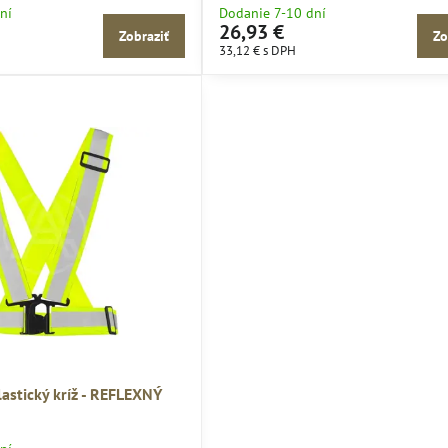
ní
Dodanie 7-10 dní
26,93 €
Zobraziť
Zo
33,12 €
s DPH
astický kríž - REFLEXNÝ
ický kríž - REFLEXNÝ - VELKOSTI pracovné oblečenie: