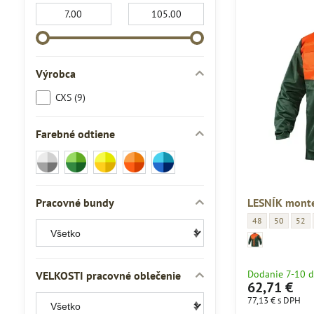
Od:
Do:
Výrobca
CXS (9)
Farebné odtiene
Odtiene
Odtiene
Odtiene
Odtiene
Odtiene
sivej
zelenej
žltej
oranžovej
modrej
(3)
(2)
(1)
(4)
(5)
LESNÍK mont
Pracovné bundy
LESNÍK monterkov
LESNÍK mon
LESN
48
50
52
LESNÍK monterková
LESNÍK monterkov
Dodanie 7-10 d
VELKOSTI pracovné oblečenie
62,71 €
77,13 €
s DPH