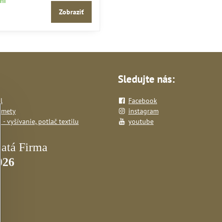
ní
Zobraziť
Sledujte nás:
l
Facebook
dmety
instagram
- vyšívanie, potlač textilu
youtube