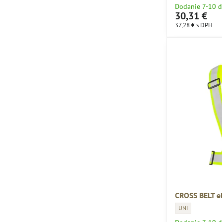
Dodanie 7-10 d
30,31 €
37,28 €
s DPH
CROSS BELT el
CROSS BELT elast
UNI