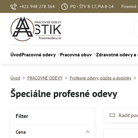
+421 948 278 364
PO - ŠTV 8-17, PIA 8-14
Firemné
Úvod
Pracovné odevy
Pracovná obuv
Zdravotné odevy a
Úvod
PRACOVNÉ ODEVY
Profesné odevy, plášte a doplnky
Špeciálne profesné odevy
Radiť po
Filter
Cena