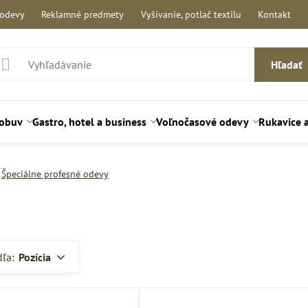
 odevy
Reklamné predmety
Vyšívanie, potlač textilu
Kontakt
Hľadať
 obuv
Gastro, hotel a business
Voľnočasové odevy
Rukavice 
Špeciálne profesné odevy
dľa:
Pozícia