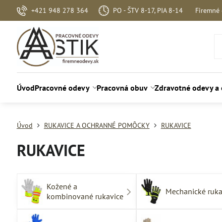
+421 948 278 364
PO - ŠTV 8-17, PIA 8-14
Firemné
Úvod
Pracovné odevy
Pracovná obuv
Zdravotné odevy a
Úvod
RUKAVICE A OCHRANNÉ POMÔCKY
RUKAVICE
RUKAVICE
Kožené a
Mechanické ruka
kombinované rukavice