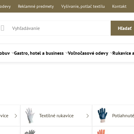
 odevy
Reklamné predmety
Vyšívanie, potlač textilu
Kontakt
Hľadať
 obuv
Gastro, hotel a business
Voľnočasové odevy
Rukavice 
vice
Textilné rukavice
Potiahnuté