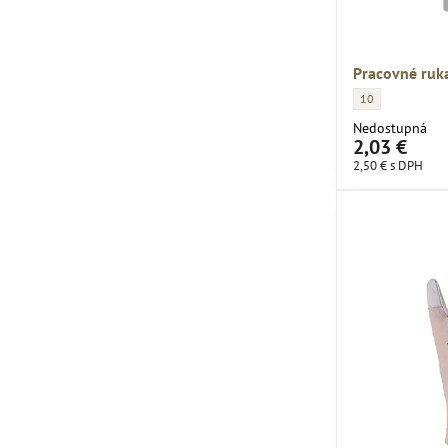
Pracovné ruk
Pracovné rukavice
10
Nedostupná
2,03 €
2,50 €
s DPH