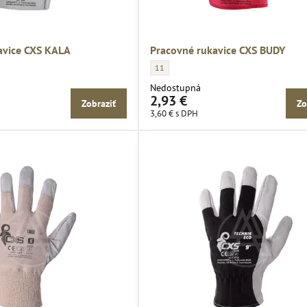
avice CXS KALA
Pracovné rukavice CXS BUDY
 CXS KALA - Veľkosť rukavice:
Pracovné rukavice CXS BUDY - Veľkosť rukav
11
Nedostupná
2,93 €
Zobraziť
Zo
3,60 €
s DPH