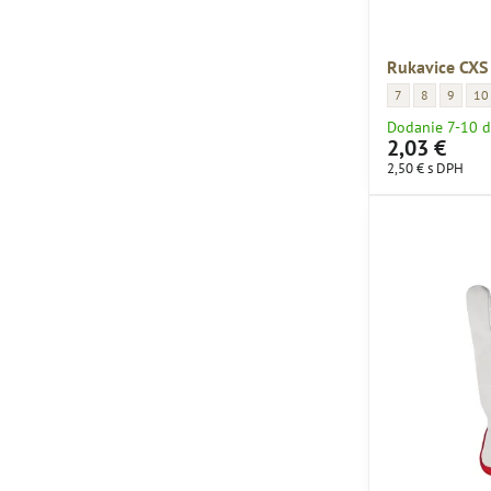
Rukavice CXS
Rukavice CXS TALE
Rukavice CXS
Rukavice
Ruk
7
8
9
10
Dodanie 7-10 d
2,03 €
2,50 €
s DPH