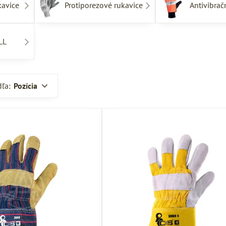
kavice
Protiporezové rukavice
Antivibrač
LL
dľa:
Pozícia