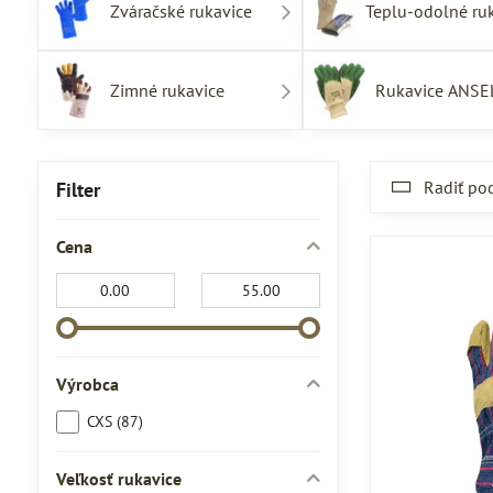
Zváračské rukavice
Teplu-odolné ru
Zimné rukavice
Rukavice ANSE
Radiť po
Filter
Cena
Od:
Do:
Výrobca
CXS (87)
Veľkosť rukavice