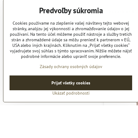
Predvoľby súkromia
Rukavice CX
Rukavice CXS GE-K
Rukavice CXS
9
10
Cookies používame na zlepšenie vašej návštevy tejto webovej
Dodanie 7-10 d
stránky, analýzu jej výkonnosti a zhromažďovanie údajov o jej
6,75 €
používaní. Na tento účel môžeme použiť nástroje a služby tretích
strán a zhromaždené údaje sa môžu preniesť k partnerom v EÚ,
8,30 €
s DPH
USA alebo iných krajinách. Kliknutím na „Prijať všetky cookies“
vyjadrujete svoj súhlas s týmto spracovaním. Nižšie môžete nájsť
podrobné informácie alebo upraviť svoje preferencie.
Zásady ochrany osobných údajov
Prijať všetky cookies
Ukázať podrobnosti