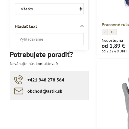
Pracovné ruk
Hľadať text
Pracovné rukavice
Pracovné ruk
9
10
Prehľadať
Nedostupná
výsledky
od 1,89 €
filtra
od 2,32 €
s DPH
Potrebujete poradiť?
fulltextom
Neváhajte nás kontaktovať:
+421 948 278 364
obchod​​@astik​​.sk