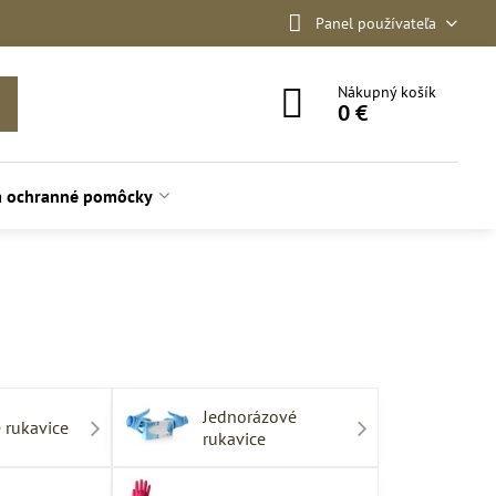
Panel používateľa
Nákupný košík
0 €
a ochranné pomôcky
Jednorázové
 rukavice
rukavice