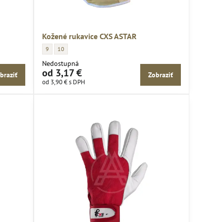
Kožené rukavice CXS ASTAR
ice:
Kožené rukavice CXS ASTAR - Veľkosť rukavice:
Kožené rukavice CXS ASTAR - Veľkosť rukavice:
9
10
Nedostupná
od 3,17 €
braziť
Zobraziť
od 3,90 €
s DPH