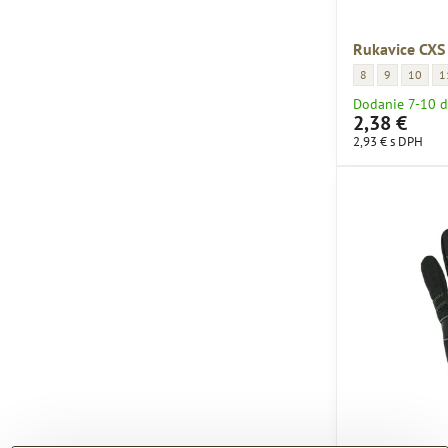
Rukavice CX
Rukavice CXS BON
Rukavice CXS
Rukavic
R
8
9
10
1
Dodanie 7-10 d
2,38 €
2,93 €
s DPH