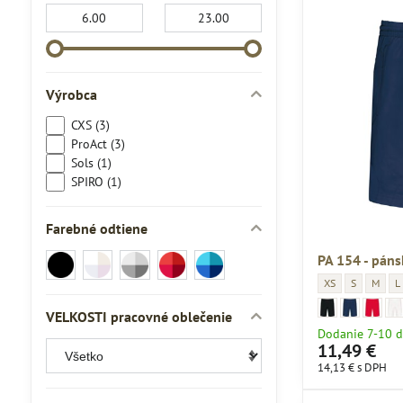
Od:
Do:
Výrobca
CXS (3)
ProAct (3)
Sols (1)
SPIRO (1)
Farebné odtiene
Čierna
Odtiene
Odtiene
Odtiene
Odtiene
PA 154 - páns
(8)
bielej
sivej
červenej
modrej
PA 154 - pánske k
PA 154 - pá
PA 154
P
XS
S
M
L
(1)
(3)
(1)
(5)
PA 154 - pánske kr
pa-154_black
PA 154 - páns
pa-154_navy
PA 154 -
pa-154_
PA 
pa-
VELKOSTI pracovné oblečenie
Dodanie 7-10 d
11,49 €
14,13 €
s DPH