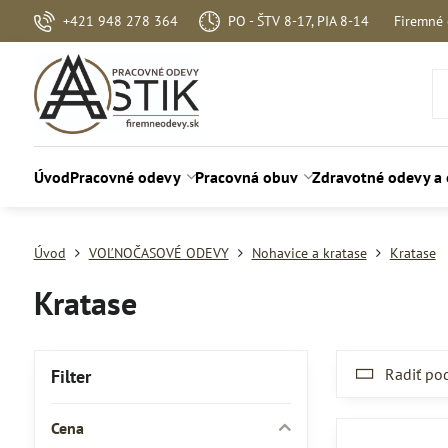
+421 948 278 364
PO - ŠTV 8-17, PIA 8-14
Firemné
Úvod
Pracovné odevy
Pracovná obuv
Zdravotné odevy a
Úvod
VOĽNOČASOVÉ ODEVY
Nohavice a kratase
Kratase
Kratase
Radiť po
Filter
Cena