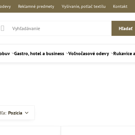
 odevy
Reklamné predmety
Vyšívanie, potlač textilu
Kontakt
Hľadať
 obuv
Gastro, hotel a business
Voľnočasové odevy
Rukavice 
dľa:
Pozícia