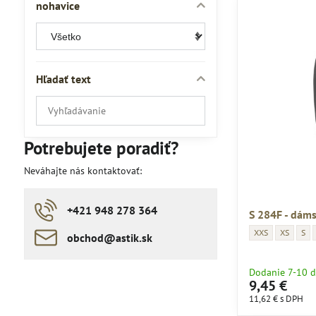
nohavice
Hľadať text
Prehľadať
výsledky
filtra
Potrebujete poradiť?
fulltextom
Neváhajte nás kontaktovať:
+421 948 278 364
S 284F - dáms
S 284F - dámske k
S 284F - 
S 28
XXS
XS
S
obchod​​@astik​​.sk
Dodanie 7-10 d
9,45 €
11,62 €
s DPH