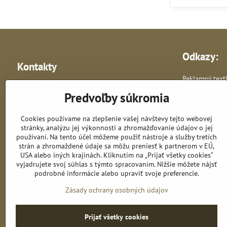
Odkazy:
Kontakty
Reklamný texti
Bratislavská 87, Most pri Bratislave -
Reklamné pre
Predvoľby súkromia
predajňa
Vlastná výroba 
Cookies používame na zlepšenie vašej návštevy tejto webovej
+421 948 278 364
stránky, analýzu jej výkonnosti a zhromažďovanie údajov o jej
používaní. Na tento účel môžeme použiť nástroje a služby tretích
astik​@astik​.sk
strán a zhromaždené údaje sa môžu preniesť k partnerom v EÚ,
USA alebo iných krajinách. Kliknutím na „Prijať všetky cookies“
vyjadrujete svoj súhlas s týmto spracovaním. Nižšie môžete nájsť
obchod​@astik​.sk
podrobné informácie alebo upraviť svoje preferencie.
Zásady ochrany osobných údajov
Prijať všetky cookies