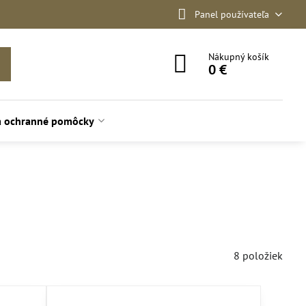
Panel používateľa
Nákupný košík
0 €
a ochranné pomôcky
8
položiek