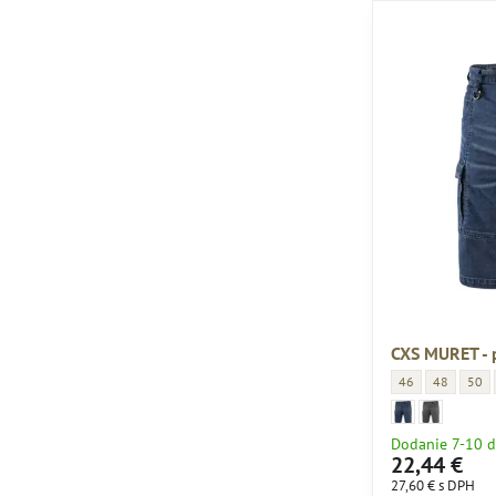
CXS MURET - 
CXS MURET - páns
CXS MURET 
CXS M
46
48
50
CXS MURET - pánske
CXS MURET modro-
CXS MURET - p
CXS MURET si
Dodanie 7-10 d
22,44 €
27,60 €
s DPH