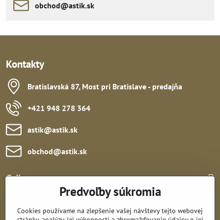
obchod​​@astik​​.sk
Kontakty
Bratislavská 87, Most pri Bratislave - predajňa
+421 948 278 364
astik​@astik​.sk
obchod​@astik​.sk
Odkazy:
Predvoľby súkromia
Cookies používame na zlepšenie vašej návštevy tejto webovej
stránky, analýzu jej výkonnosti a zhromažďovanie údajov o jej