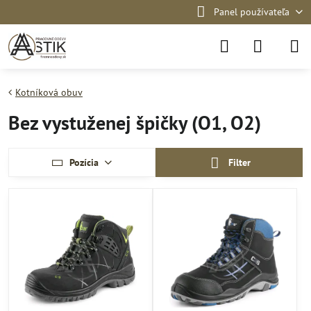
Panel používateľa
Kotníková obuv
Bez vystuženej špičky (O1, O2)
Pozícia
Filter