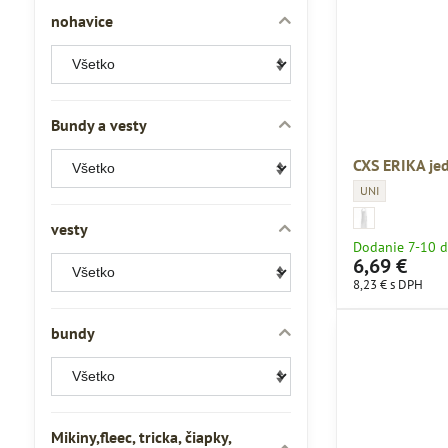
nohavice
Bundy a vesty
CXS ERIKA je
CXS ERIKA jednor
UNI
CXS ERIKA jednorá
CXS ERIKA jednora
vesty
Dodanie 7-10 d
6,69 €
8,23 €
s DPH
bundy
Mikiny,fleec, tricka, čiapky,