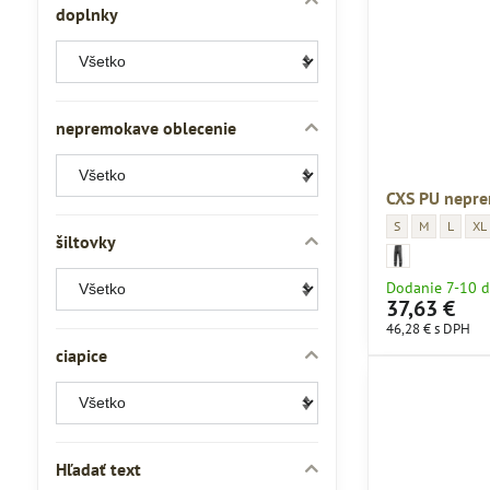
doplnky
nepremokave oblecenie
CXS PU nepre
CXS PU nepremoka
CXS PU nepr
CXS PU 
CXS
S
M
L
XL
šiltovky
CXS PU nepremokav
CXS PU nepremoka
Dodanie 7-10 d
37,63 €
46,28 €
s DPH
ciapice
Hľadať text