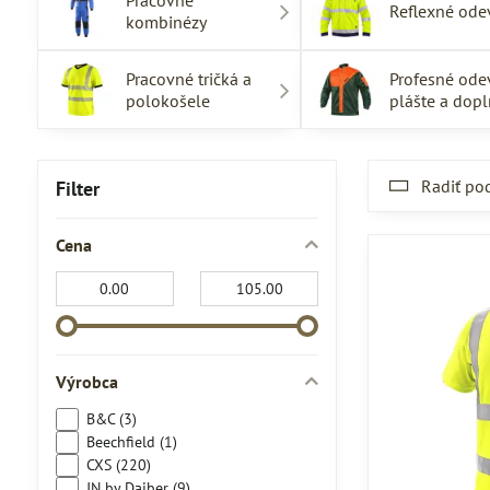
Pracovné
Reflexné ode
kombinézy
Pracovné tričká a
Profesné ode
polokošele
plášte a dop
Radiť po
Filter
Cena
Od:
Do:
Výrobca
B&C (3)
Beechfield (1)
CXS (220)
JN by Daiber (9)