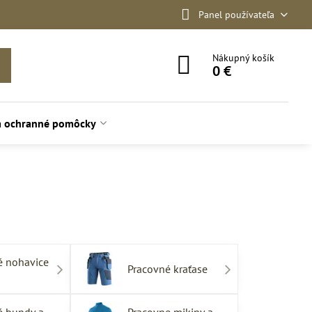
Panel používateľa
Nákupný košík
0 €
a ochranné pomôcky
é nohavice
Pracovné kraťase