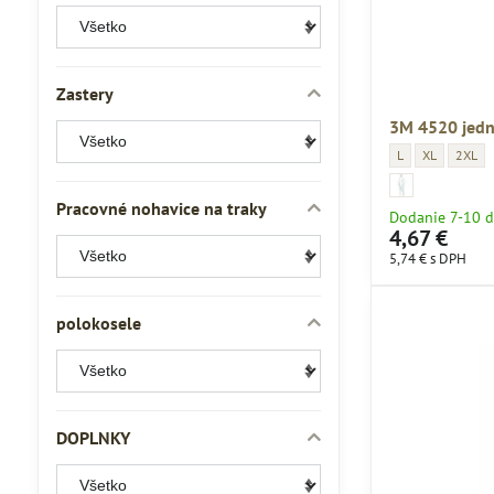
Zastery
3M 4520 jedn
3M 4520 jednoráz
3M 4520 jedn
3M 452
L
XL
2XL
3M 4520 jednorázo
3M 4520 jednoráz
Pracovné nohavice na traky
Dodanie 7-10 d
4,67 €
5,74 €
s DPH
polokosele
DOPLNKY