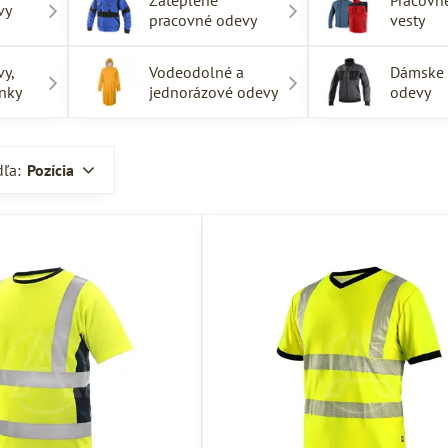
Zateplené
Pracovn
vy
pracovné odevy
vesty
vy,
Vodeodolné a
Dámske 
lnky
jednorázové odevy
odevy
dľa:
Pozícia