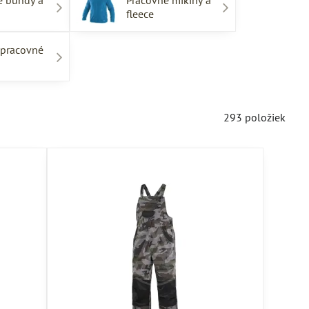
é bundy a
Pracovne mikiny a
fleece
pracovné
293
položiek