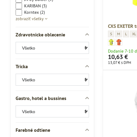
KARIBAN (3)
Korntex (2)
zobraziť všetky
CXS EXETER t
CXS EXETER tričk
CXS EXETER t
CXS EXE
CXS
Zdravotnicke oblecenie
S
M
L
XL
CXS EXETER tričko -
CXS EXETER tričko 
CXS EXETER tri
CXS EXETER t
Dodanie 7-10 d
10,63 €
13,07 €
s DPH
Tricka
Gastro, hotel a bussines
Farebné odtiene