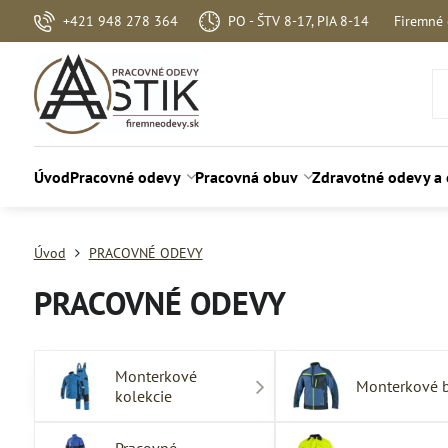
+421 948 278 364
PO - ŠTV 8-17, PIA 8-14
Firemné
Úvod
Pracovné odevy
Pracovná obuv
Zdravotné odevy a
Úvod
PRACOVNÉ ODEVY
PRACOVNÉ ODEVY
Monterkové
Monterkové 
kolekcie