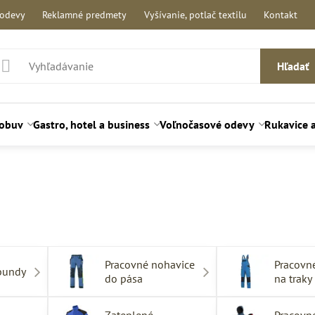
 odevy
Reklamné predmety
Vyšívanie, potlač textilu
Kontakt
Hľadať
 obuv
Gastro, hotel a business
Voľnočasové odevy
Rukavice 
Pracovné nohavice
Pracovn
bundy
do pása
na traky