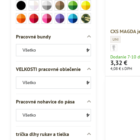
Čierna
Odtiene
Odtiene
Odtiene
Odtiene
Odtiene
(127)
bielej
sivej
hnedej
zelenej
žltej
(79)
(115)
(28)
(57)
(82)
Odtiene
Odtiene
Odtiene
Odtiene
Odtiene
Maskáč
oranžovej
červenej
ružovej
fialovej
modrej
(8)
(64)
(73)
(16)
(9)
(147)
CXS MAGDA je
Pracovné bundy
CXS MAGDA jednor
UNI
CXS MAGDA jednorá
CXS MAGDA jednor
Dodanie 7-10 d
3,32 €
VELKOSTI pracovné oblečenie
4,08 €
s DPH
Pracovné nohavice do pása
trička dlhy rukav a tielka