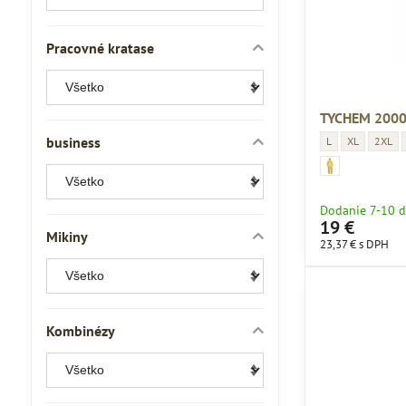
Pracovné kratase
TYCHEM 2000 
business
TYCHEM 2000 C je
TYCHEM 2000
TYCHEM
L
XL
2XL
TYCHEM 2000 C jed
TYCHEM 2000 C je
Dodanie 7-10 d
19 €
Mikiny
23,37 €
s DPH
Kombinézy