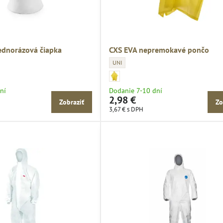
dnorázová čiapka
CXS EVA nepremokavé pončo
ázová čiapka - VELKOSTI pracovné oblečenie:
CXS EVA nepremokavé pončo - VELKOSTI pra
UNI
zová čiapka - nepremokave oblecenie:
ázová čiapka
CXS EVA nepremokavé pončo - nepremokave o
CXS EVA
ní
Dodanie 7-10 dní
2,98 €
Zobraziť
Zo
3,67 €
s DPH