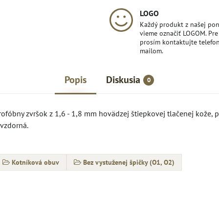
LOGO
Každý produkt z našej po
vieme označiť LOGOM. Pre 
prosím kontaktujte telefon
mailom.
Popis
Diskusia
0
rofóbny zvršok z 1,6 - 1,8 mm hovädzej štiepkovej tlačenej kože, 
ovzdorná.
Kotníková obuv
Bez vystuženej špičky (O1, O2)