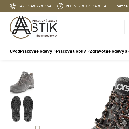
+421 948 278 364
PO - ŠTV 8-17, PIA 8-14
Firemné
Úvod
Pracovné odevy
Pracovná obuv
Zdravotné odevy a