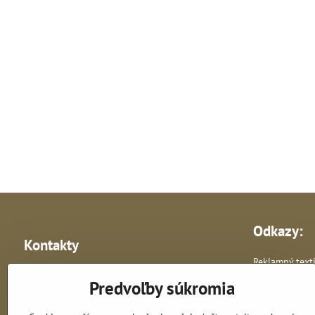
Odkazy:
Kontakty
Reklamný texti
Bratislavská 87, Most pri Bratislave -
Reklamné pre
Predvoľby súkromia
predajňa
Vlastná výroba 