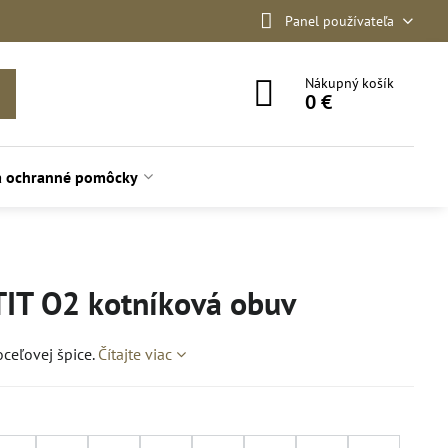
Panel používateľa
Nákupný košík
0 €
a ochranné pomôcky
IT O2 kotníková obuv
ceľovej špice.
Čítajte viac