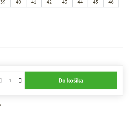
39
40
41
42
43
44
45
46
Do košíka
a