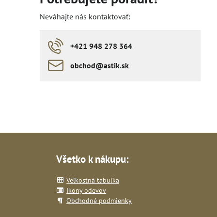
Neváhajte nás kontaktovať:
+421 948 278 364
obchod​​@astik​​.sk
Všetko k nákupu:
Veľkostná tabuľka
Ikony odevov
Obchodné podmienky