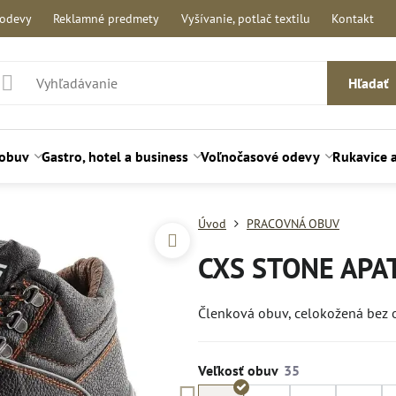
 odevy
Reklamné predmety
Vyšívanie, potlač textilu
Kontakt
Hľadať
 obuv
Gastro, hotel a business
Voľnočasové odevy
Rukavice 
Úvod
PRACOVNÁ OBUV
CXS STONE APAT
Členková obuv, celokožená bez o
Veľkosť obuv