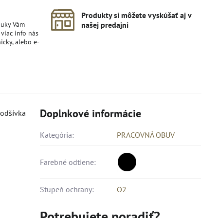
Produkty si môžete vyskúšať aj v
nuky Vám
našej predajni
viac info nás
icky, alebo e-
Doplnkové informácie
podšívka
Kategória:
PRACOVNÁ OBUV
Farebné odtiene:
Stupeň ochrany:
O2
Potrebujete poradiť?