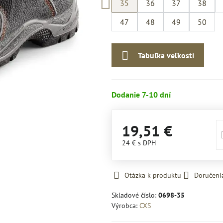
35
36
37
38
47
48
49
50
Tabuľka veľkostí
Dodanie 7-10 dní
19,51 €
24 €
s DPH
Otázka k produktu
Doručeni
Skladové číslo:
0698-35
Výrobca:
CXS