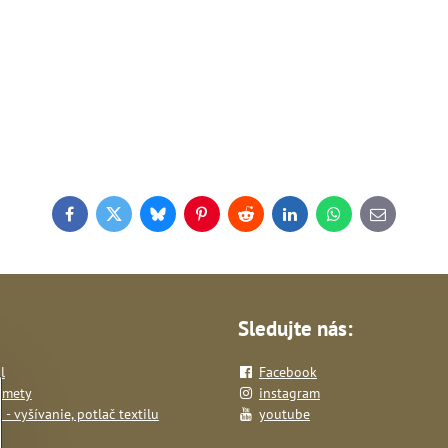
Facebook
Twitter
Bluesky
Pinterest
Reddit
LinkedIn
WhatsApp
E-
mail
Sledujte nás:
l
Facebook
dmety
instagram
- vyšívanie, potlač textilu
youtube