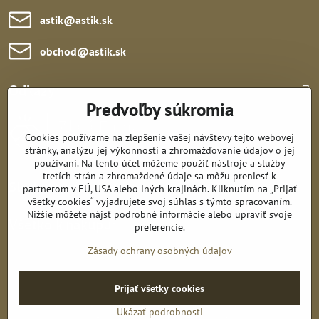
astik​@astik​.sk
obchod​@astik​.sk
Odkazy:
Predvoľby súkromia
Cookies používame na zlepšenie vašej návštevy tejto webovej
stránky, analýzu jej výkonnosti a zhromažďovanie údajov o jej
používaní. Na tento účel môžeme použiť nástroje a služby
tretích strán a zhromaždené údaje sa môžu preniesť k
Sledujte nás:
partnerom v EÚ, USA alebo iných krajinách. Kliknutím na „Prijať
všetky cookies“ vyjadrujete svoj súhlas s týmto spracovaním.
Nižšie môžete nájsť podrobné informácie alebo upraviť svoje
Všetko k nákupu:
preferencie.
Zásady ochrany osobných údajov
Prijať všetky cookies
©
2026
Copyright
Predvoľby súkromia
Zásady ochrany osobných údajov
Ukázať podrobnosti
Vytvorené pomocou:
BiznisWeb.sk