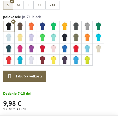
S
M
L
XL
2XL
polokosele
Tabuľka veľkostí
Dodanie 7-10 dní
9,98 €
12,28 €
s DPH