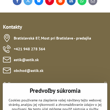
Facebook
Twitter
Bluesky
Pinterest
Reddit
LinkedIn
WhatsApp
E-
mail
Kontakty
Bratislavská 87, Most pri Bratislave - predajňa
+421 948 278 364
astik​@astik​.sk
obchod​@astik​.sk
Odkazy:
Predvoľby súkromia
Cookies používame na zlepšenie vašej návštevy tejto webovej
stránky, analýzu jej výkonnosti a zhromažďovanie údajov o jej
používaní. Na tento účel môžeme použiť nástroje a služby