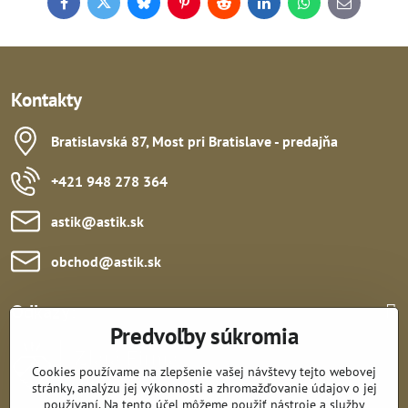
Facebook
Twitter
Bluesky
Pinterest
Reddit
LinkedIn
WhatsApp
E-
mail
Kontakty
Bratislavská 87, Most pri Bratislave - predajňa
+421 948 278 364
astik​@astik​.sk
obchod​@astik​.sk
Odkazy:
Predvoľby súkromia
Cookies používame na zlepšenie vašej návštevy tejto webovej
stránky, analýzu jej výkonnosti a zhromažďovanie údajov o jej
používaní. Na tento účel môžeme použiť nástroje a služby