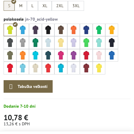
S
M
L
XL
2XL
3XL
polokosele
Tabuľka veľkostí
Dodanie 7-10 dní
10,78 €
13,26 €
s DPH