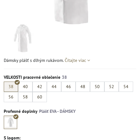
Dámsky plášť s dlhým rukávom.
Čítajte viac
VELKOSTI pracovné oblečenie
38
40
42
44
46
48
50
52
54
56
58
60
Profesné doplnky
S logom: