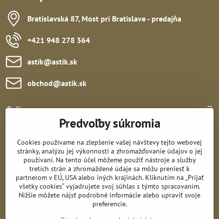
Bratislavská 87, Most pri Bratislave - predajňa
+421 948 278 364
astik​@astik​.sk
obchod​@astik​.sk
Odkazy:
Predvoľby súkromia
Cookies používame na zlepšenie vašej návštevy tejto webovej
stránky, analýzu jej výkonnosti a zhromažďovanie údajov o jej
používaní. Na tento účel môžeme použiť nástroje a služby
tretích strán a zhromaždené údaje sa môžu preniesť k
Sledujte nás:
partnerom v EÚ, USA alebo iných krajinách. Kliknutím na „Prijať
všetky cookies“ vyjadrujete svoj súhlas s týmto spracovaním.
Nižšie môžete nájsť podrobné informácie alebo upraviť svoje
Všetko k nákupu:
preferencie.