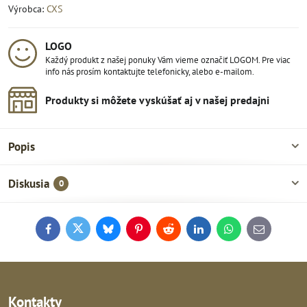
Výrobca:
CXS
LOGO
Každý produkt z našej ponuky Vám vieme označiť LOGOM. Pre viac
info nás prosím kontaktujte telefonicky, alebo e-mailom.
Produkty si môžete vyskúšať aj v našej predajni
Popis
Diskusia
0
Facebook
Twitter
Bluesky
Pinterest
Reddit
LinkedIn
WhatsApp
E-
mail
Kontakty