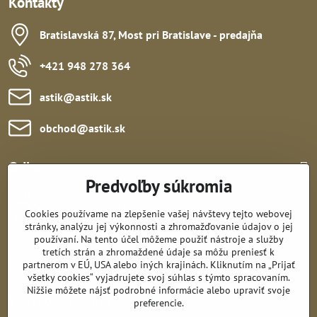
Kontakty
Bratislavská 87, Most pri Bratislave - predajňa
+421 948 278 364
astik​@astik​.sk
obchod​@astik​.sk
Odkazy:
Predvoľby súkromia
Cookies používame na zlepšenie vašej návštevy tejto webovej
stránky, analýzu jej výkonnosti a zhromažďovanie údajov o jej
používaní. Na tento účel môžeme použiť nástroje a služby
tretích strán a zhromaždené údaje sa môžu preniesť k
Sledujte nás:
partnerom v EÚ, USA alebo iných krajinách. Kliknutím na „Prijať
všetky cookies“ vyjadrujete svoj súhlas s týmto spracovaním.
Nižšie môžete nájsť podrobné informácie alebo upraviť svoje
Všetko k nákupu:
preferencie.