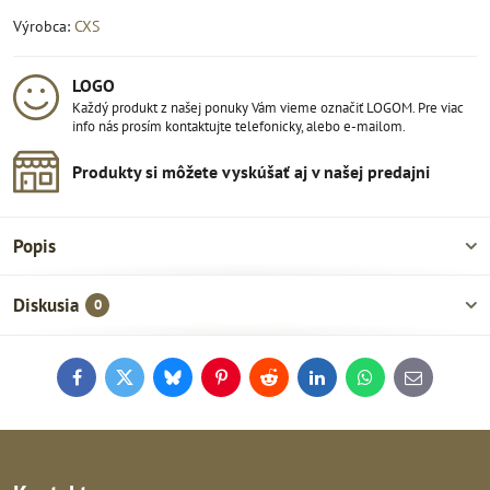
Výrobca:
CXS
LOGO
Každý produkt z našej ponuky Vám vieme označiť LOGOM. Pre viac
info nás prosím kontaktujte telefonicky, alebo e-mailom.
Produkty si môžete vyskúšať aj v našej predajni
Popis
Diskusia
0
Facebook
Twitter
Bluesky
Pinterest
Reddit
LinkedIn
WhatsApp
E-
mail