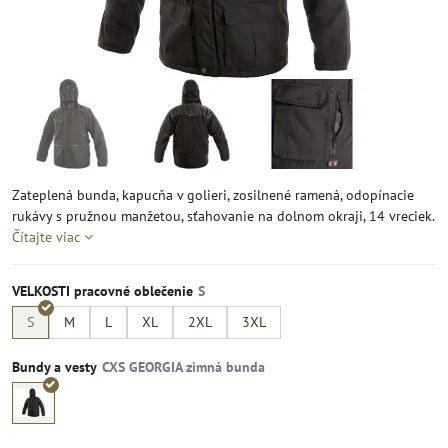
Zateplená bunda, kapucňa v golieri, zosilnené ramená, odopínacie
rukávy s pružnou manžetou, sťahovanie na dolnom okraji, 14 vreciek.
Čítajte viac
VELKOSTI pracovné oblečenie
S
M
L
XL
2XL
3XL
Bundy a vesty