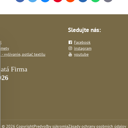
mail
Sledujte nás:
l
Facebook
dmety
instagram
- vyšívanie, potlač textilu
youtube
©
2026
Copyright
Predvoľby súkromia
Zásady ochrany osobných údajov