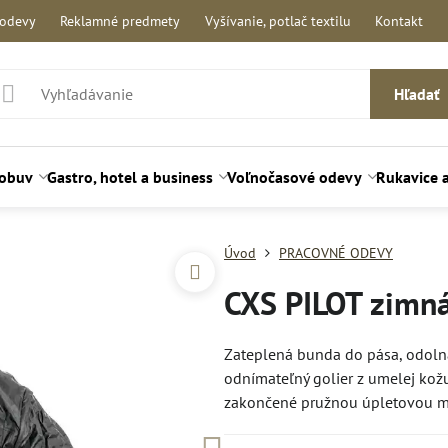
 odevy
Reklamné predmety
Vyšívanie, potlač textilu
Kontakt
Hľadať
 obuv
Gastro, hotel a business
Voľnočasové odevy
Rukavice 
Úvod
PRACOVNÉ ODEVY
CXS PILOT zimn
Zateplená bunda do pása, odolná 
odnímateľný golier z umelej kožu
zakončené pružnou úpletovou ma