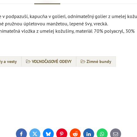
 v podpazuší, kapucňa v golieri, odnímateľný golier z umelej kožu
né pružnou úpletovou manžetou, lepené švy, vrecká.
nímateľná vložka z umelej kožušiny, materiál 70% polyacryl, 30%
y a vesty
VOĽNOČASOVÉ ODEVY
Zimné bundy
Facebook
Twitter
Bluesky
Pinterest
Reddit
LinkedIn
WhatsApp
E-