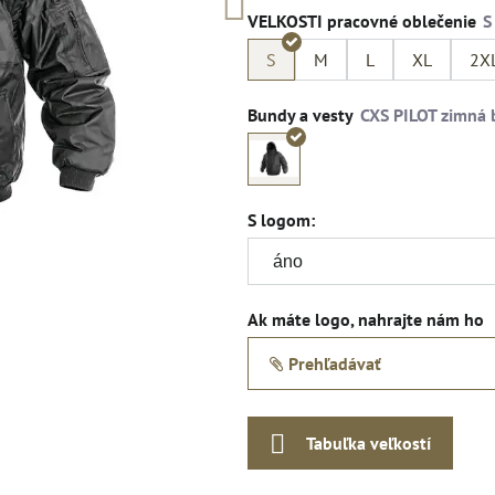
VELKOSTI pracovné oblečenie
S
M
L
XL
2X
Bundy a vesty
S logom:
Ak máte logo, nahrajte nám ho
Prehľadávať
Tabuľka veľkostí