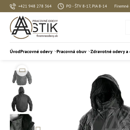
+421 948 278 364
PO - ŠTV 8-17, PIA 8-14
Firemné
Úvod
Pracovné odevy
Pracovná obuv
Zdravotné odevy a