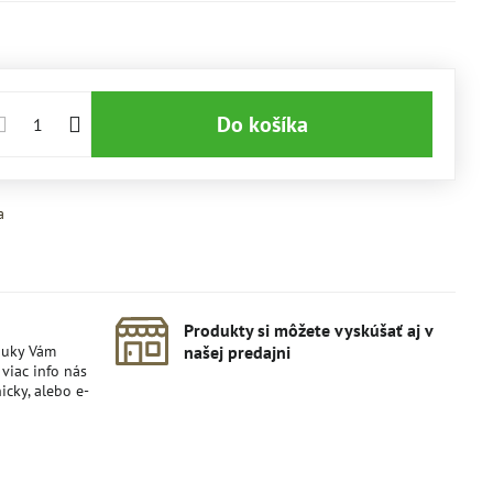
Do košíka
a
Produkty si môžete vyskúšať aj v
nuky Vám
našej predajni
viac info nás
icky, alebo e-