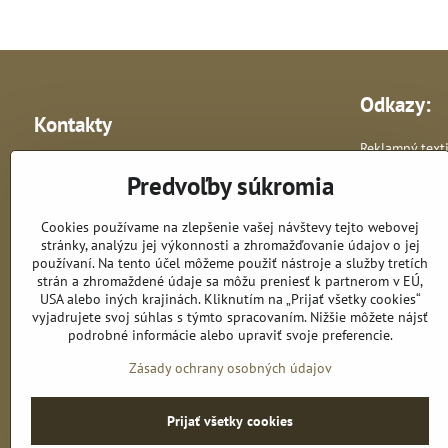
Odkazy:
Kontakty
Reklamný texti
Bratislavská 87, Most pri Bratislave -
Reklamné pre
Predvoľby súkromia
predajňa
Vlastná výroba 
Cookies používame na zlepšenie vašej návštevy tejto webovej
+421 948 278 364
stránky, analýzu jej výkonnosti a zhromažďovanie údajov o jej
používaní. Na tento účel môžeme použiť nástroje a služby tretích
astik​@astik​.sk
strán a zhromaždené údaje sa môžu preniesť k partnerom v EÚ,
USA alebo iných krajinách. Kliknutím na „Prijať všetky cookies“
vyjadrujete svoj súhlas s týmto spracovaním. Nižšie môžete nájsť
obchod​@astik​.sk
podrobné informácie alebo upraviť svoje preferencie.
Zásady ochrany osobných údajov
Prijať všetky cookies