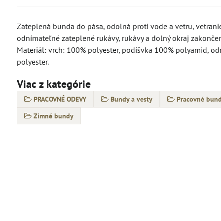
Zateplená bunda do pása, odolná proti vode a vetru, vetranie
odnímateľné zateplené rukávy, rukávy a dolný okraj zakonče
Materiál: vrch: 100% polyester, podíšvka 100% polyamid, od
polyester.
Viac z kategórie
PRACOVNÉ ODEVY
Bundy a vesty
Pracovné bund
Zimné bundy