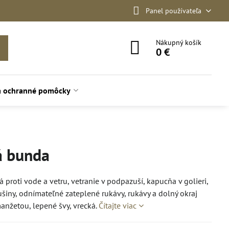
Panel používateľa
Nákupný košík
0 €
a ochranné pomôcky
á bunda
proti vode a vetru, vetranie v podpazuší, kapucňa v golieri,
šiny, odnímateľné zateplené rukávy, rukávy a dolný okraj
nžetou, lepené švy, vrecká.
Čítajte viac