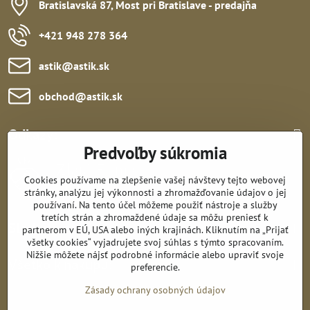
Bratislavská 87, Most pri Bratislave - predajňa
+421 948 278 364
astik​@astik​.sk
obchod​@astik​.sk
Odkazy:
Predvoľby súkromia
Cookies používame na zlepšenie vašej návštevy tejto webovej
stránky, analýzu jej výkonnosti a zhromažďovanie údajov o jej
používaní. Na tento účel môžeme použiť nástroje a služby
tretích strán a zhromaždené údaje sa môžu preniesť k
Sledujte nás:
partnerom v EÚ, USA alebo iných krajinách. Kliknutím na „Prijať
všetky cookies“ vyjadrujete svoj súhlas s týmto spracovaním.
Nižšie môžete nájsť podrobné informácie alebo upraviť svoje
Všetko k nákupu:
preferencie.
Zásady ochrany osobných údajov