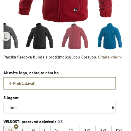
Pánska fleecová bunda s protižmolkujúcou úpravou.
Čítajte viac
Ak máte logo, nahrajte nám ho
Prehľadávať
S logom:
VELKOSTI pracovné oblečenie
XS
S
M
L
XL
2XL
3XL
4XL
5XL