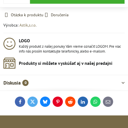
Otázka k produktu
Doručenia
Výrobca:
Astik,s.r.o.
LOGO
Každý produkt z našej ponuky Vám vieme označiť LOGOM. Pre viac
info nás prosím kontaktujte telefonicky, alebo e-mailom.
Produkty si môžete vyskúšať aj v našej predajni
Diskusia
0
Facebook
Twitter
Bluesky
Pinterest
Reddit
LinkedIn
WhatsApp
E-
mail