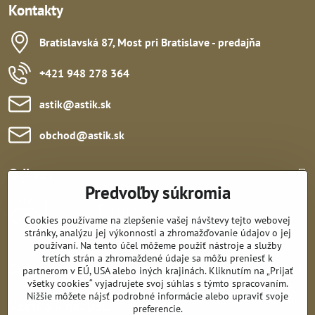
Kontakty
Bratislavská 87, Most pri Bratislave - predajňa
+421 948 278 364
astik​@astik​.sk
obchod​@astik​.sk
Odkazy:
Predvoľby súkromia
Cookies používame na zlepšenie vašej návštevy tejto webovej
stránky, analýzu jej výkonnosti a zhromažďovanie údajov o jej
používaní. Na tento účel môžeme použiť nástroje a služby
tretích strán a zhromaždené údaje sa môžu preniesť k
Sledujte nás:
partnerom v EÚ, USA alebo iných krajinách. Kliknutím na „Prijať
všetky cookies“ vyjadrujete svoj súhlas s týmto spracovaním.
Nižšie môžete nájsť podrobné informácie alebo upraviť svoje
Všetko k nákupu:
preferencie.