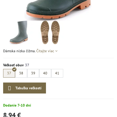
Dámska nízka čižma.
Čítajte viac
Veľkosť obuv
37
38
39
40
41
Tabuľka veľkostí
Dodanie 7-10 dní
8,94 €