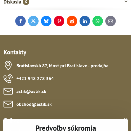
Diskusia
0
Facebook
Twitter
Bluesky
Pinterest
Reddit
LinkedIn
WhatsApp
E-
mail
Kontakty
Bratislavská 87, Most pri Bratislave - predajňa
+421 948 278 364
astik​@astik​.sk
obchod​@astik​.sk
Odkazy:
Predvoľby súkromia