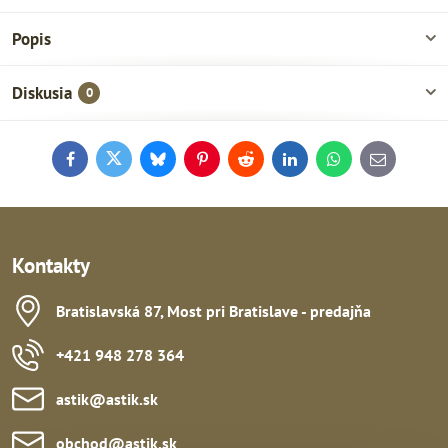
Popis
Diskusia
0
Facebook
Twitter
Bluesky
Pinterest
Reddit
LinkedIn
WhatsApp
E-
mail
Kontakty
Bratislavská 87, Most pri Bratislave - predajňa
+421 948 278 364
astik​@astik​.sk
obchod​@astik​.sk