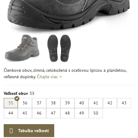
Členková obuv, zimná, celokožená s oceľovou špicou a planžetou,
reflexné doplnky.
Čítajte viac
Veľkosť obuv
35
36
37
38
39
40
41
42
43
44
45
46
47
48
49
50
Tabuľka veľkostí