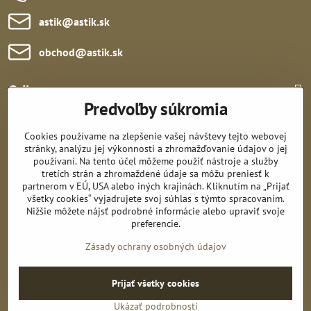
astik​@astik​.sk
obchod​@astik​.sk
Odkazy:
Predvoľby súkromia
Cookies používame na zlepšenie vašej návštevy tejto webovej
stránky, analýzu jej výkonnosti a zhromažďovanie údajov o jej
používaní. Na tento účel môžeme použiť nástroje a služby
tretích strán a zhromaždené údaje sa môžu preniesť k
Sledujte nás:
partnerom v EÚ, USA alebo iných krajinách. Kliknutím na „Prijať
všetky cookies“ vyjadrujete svoj súhlas s týmto spracovaním.
Nižšie môžete nájsť podrobné informácie alebo upraviť svoje
Všetko k nákupu:
preferencie.
Zásady ochrany osobných údajov
©
2026
Copyright
Prijať všetky cookies
Predvoľby súkromia
Zásady ochrany osobných údajov
Ukázať podrobnosti