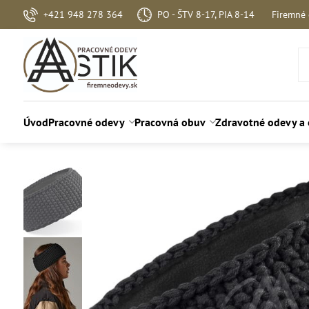
+421 948 278 364
PO - ŠTV 8-17, PIA 8-14
Firemné
Úvod
Pracovné odevy
Pracovná obuv
Zdravotné odevy a