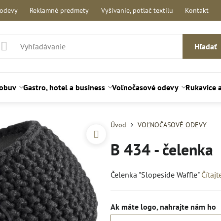
 odevy
Reklamné predmety
Vyšívanie, potlač textilu
Kontakt
Hľadať
 obuv
Gastro, hotel a business
Voľnočasové odevy
Rukavice 
Úvod
VOĽNOČASOVÉ ODEVY
B 434 - čelenka
Čelenka "Slopeside Waffle"
Čítajt
Ak máte logo, nahrajte nám ho