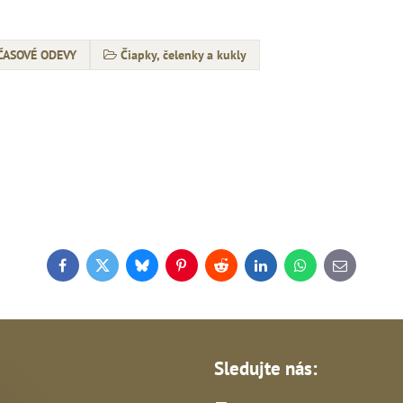
ČASOVÉ ODEVY
Čiapky, čelenky a kukly
Facebook
Twitter
Bluesky
Pinterest
Reddit
LinkedIn
WhatsApp
E-
mail
Sledujte nás: