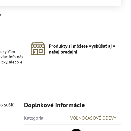
a
Produkty si môžete vyskúšať aj v
nuky Vám
našej predajni
viac info nás
icky, alebo e-
Doplnkové informácie
o sušiť
Kategória:
VOĽNOČASOVÉ ODEVY