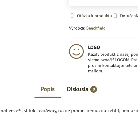
Otázka k produktu
Doručeni
Výrobca:
Beechfield
LOGO
Každý produkt z našej po
vieme označiť LOGOM. Pre 
prosím kontaktujte telefon
mailom.
Popis
Diskusia
0
prafleece®, štítok TearAway, ručné pranie, nemožno žehliť, nemožn