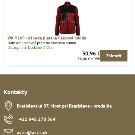
WK 9109 - dámska pletená fleecová bunda
Dámská pracovná pletená fleecová bunda
Dostupnosť:
Dodanie 7-10 dní
30,96 €
Zobraziť
38,08 €
s DPH
Kontakty
Bratislavská 87, Most pri Bratislave - predajňa
+421 948 278 364
astik​@astik​.sk