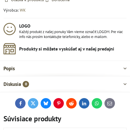
Výrobca:
WK
LOGO
Každý produkt z našej ponuky Vám vieme označiť LOGOM. Pre viac
info nás prosím kontaktujte telefonicky, alebo e-mailom.
Produkty si môžete vyskúšať aj v našej predajni
Popis
Diskusia
0
Facebook
Twitter
Bluesky
Pinterest
Reddit
LinkedIn
WhatsApp
E-
mail
Súvisiace produkty