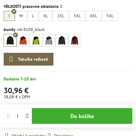
VELKOSTI pracovné oblečenie
S
M
L
XL
2XL
3XL
4XL
5XL
bundy
Tabuľka veľkostí
Dodanie 7-10 dní
30,96 €
38,08 €
s DPH
Do košíka
Otázka k produktu
Doručenia