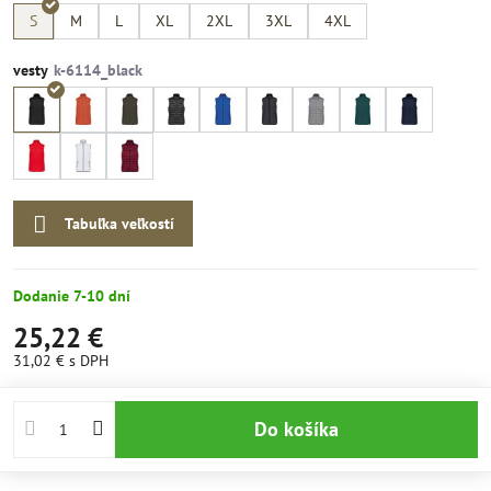
S
M
L
XL
2XL
3XL
4XL
vesty
Tabuľka veľkostí
Dodanie 7-10 dní
25,22 €
31,02 €
s DPH
Do košíka