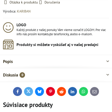
Otázka k produktu
Doručenia
Výrobca:
KARIBAN
LOGO
Každý produkt z našej ponuky Vám vieme označiť LOGOM. Pre viac
info nás prosím kontaktujte telefonicky, alebo e-mailom.
Produkty si môžete vyskúšať aj v našej predajni
Popis
Diskusia
0
Facebook
Twitter
Bluesky
Pinterest
Reddit
LinkedIn
WhatsApp
E-
mail
Súvisiace produkty