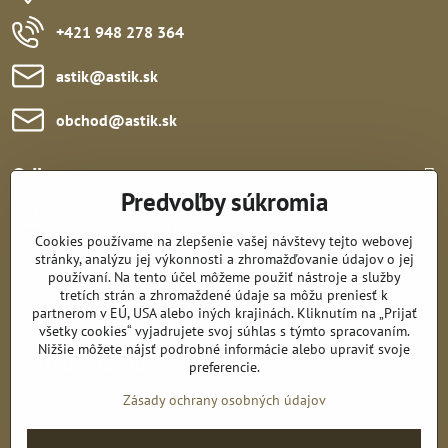
+421 948 278 364
astik​@astik​.sk
obchod​@astik​.sk
Odkazy:
Predvoľby súkromia
Cookies používame na zlepšenie vašej návštevy tejto webovej
stránky, analýzu jej výkonnosti a zhromažďovanie údajov o jej
používaní. Na tento účel môžeme použiť nástroje a služby
tretích strán a zhromaždené údaje sa môžu preniesť k
Sledujte nás:
partnerom v EÚ, USA alebo iných krajinách. Kliknutím na „Prijať
všetky cookies“ vyjadrujete svoj súhlas s týmto spracovaním.
Nižšie môžete nájsť podrobné informácie alebo upraviť svoje
Všetko k nákupu:
preferencie.
Zásady ochrany osobných údajov