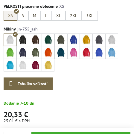
VELKOSTI pracovné oblečenie
XS
S
M
L
XL
2XL
3XL
Mikiny
Tabuľka veľkostí
Dodanie 7-10 dní
20,33 €
25,01 €
s DPH