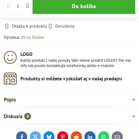
Do košíka
Otázka k produktu
Doručenia
Výrobca:
JN by Daiber
LOGO
Každý produkt z našej ponuky Vám vieme označiť LOGOM. Pre viac
info nás prosím kontaktujte telefonicky, alebo e-mailom.
Produkty si môžete vyskúšať aj v našej predajni
Popis
Diskusia
0
Facebook
Twitter
Bluesky
Pinterest
Reddit
LinkedIn
WhatsApp
E-