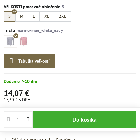
VELKOSTI pracovné oblečenie
S
M
L
XL
2XL
Tricka
Tabuľka veľkostí
Dodanie 7-10 dní
14,07 €
17,30 €
s DPH
Do košíka
Otázka k produktu
Doručenia