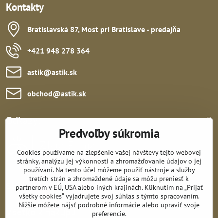
Kontakty
Bratislavská 87, Most pri Bratislave - predajňa
+421 948 278 364
astik​@astik​.sk
obchod​@astik​.sk
Odkazy:
Predvoľby súkromia
Cookies používame na zlepšenie vašej návštevy tejto webovej
stránky, analýzu jej výkonnosti a zhromažďovanie údajov o jej
používaní. Na tento účel môžeme použiť nástroje a služby
tretích strán a zhromaždené údaje sa môžu preniesť k
Sledujte nás:
partnerom v EÚ, USA alebo iných krajinách. Kliknutím na „Prijať
všetky cookies“ vyjadrujete svoj súhlas s týmto spracovaním.
Nižšie môžete nájsť podrobné informácie alebo upraviť svoje
Všetko k nákupu:
preferencie.