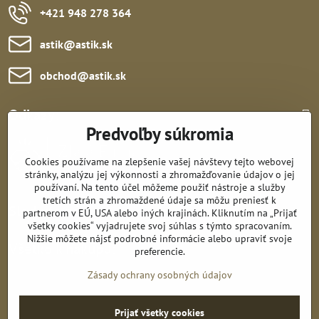
+421 948 278 364
astik​@astik​.sk
obchod​@astik​.sk
Odkazy:
Predvoľby súkromia
Cookies používame na zlepšenie vašej návštevy tejto webovej
stránky, analýzu jej výkonnosti a zhromažďovanie údajov o jej
používaní. Na tento účel môžeme použiť nástroje a služby
tretích strán a zhromaždené údaje sa môžu preniesť k
Sledujte nás:
partnerom v EÚ, USA alebo iných krajinách. Kliknutím na „Prijať
všetky cookies“ vyjadrujete svoj súhlas s týmto spracovaním.
Nižšie môžete nájsť podrobné informácie alebo upraviť svoje
Všetko k nákupu:
preferencie.
Zásady ochrany osobných údajov
Prijať všetky cookies
©
2026
Copyright