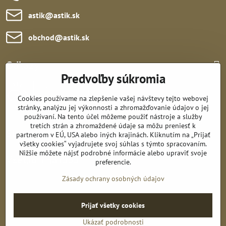
astik​@astik​.sk
obchod​@astik​.sk
Odkazy:
Predvoľby súkromia
Cookies používame na zlepšenie vašej návštevy tejto webovej
stránky, analýzu jej výkonnosti a zhromažďovanie údajov o jej
používaní. Na tento účel môžeme použiť nástroje a služby
tretích strán a zhromaždené údaje sa môžu preniesť k
Sledujte nás:
partnerom v EÚ, USA alebo iných krajinách. Kliknutím na „Prijať
všetky cookies“ vyjadrujete svoj súhlas s týmto spracovaním.
Nižšie môžete nájsť podrobné informácie alebo upraviť svoje
Všetko k nákupu:
preferencie.
Zásady ochrany osobných údajov
©
2026
Copyright
Prijať všetky cookies
Predvoľby súkromia
Zásady ochrany osobných údajov
Ukázať podrobnosti