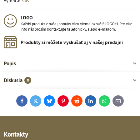
Výrobca:
Sols
LOGO
Každý produkt z našej ponuky Vám vieme označiť LOGOM. Pre viac
info nás prosím kontaktujte telefonicky, alebo e-mailom.
Produkty si môžete vyskúšať aj v našej predajni
Popis
Diskusia
0
Facebook
Twitter
Bluesky
Pinterest
Reddit
LinkedIn
WhatsApp
E-
mail
Kontakty