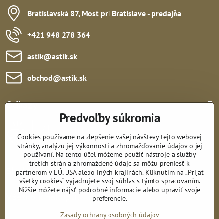
Bratislavská 87, Most pri Bratislave - predajňa
+421 948 278 364
astik​@astik​.sk
obchod​@astik​.sk
Odkazy:
Predvoľby súkromia
Cookies používame na zlepšenie vašej návštevy tejto webovej
stránky, analýzu jej výkonnosti a zhromažďovanie údajov o jej
používaní. Na tento účel môžeme použiť nástroje a služby
tretích strán a zhromaždené údaje sa môžu preniesť k
Sledujte nás:
partnerom v EÚ, USA alebo iných krajinách. Kliknutím na „Prijať
všetky cookies“ vyjadrujete svoj súhlas s týmto spracovaním.
Nižšie môžete nájsť podrobné informácie alebo upraviť svoje
Všetko k nákupu:
preferencie.
Zásady ochrany osobných údajov