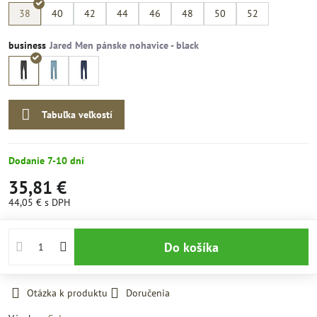
38
40
42
44
46
48
50
52
business
Tabuľka veľkostí
Dodanie 7-10 dní
35,81 €
44,05 €
s DPH
Do košíka
Otázka k produktu
Doručenia