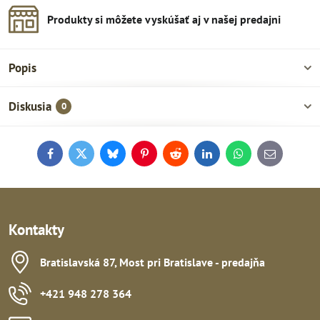
Produkty si môžete vyskúšať aj v našej predajni
Popis
Diskusia
0
Facebook
Twitter
Bluesky
Pinterest
Reddit
LinkedIn
WhatsApp
E-
mail
Kontakty
Bratislavská 87, Most pri Bratislave - predajňa
+421 948 278 364