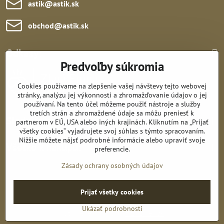
astik​@astik​.sk
obchod​@astik​.sk
Odkazy:
Predvoľby súkromia
Cookies používame na zlepšenie vašej návštevy tejto webovej
stránky, analýzu jej výkonnosti a zhromažďovanie údajov o jej
používaní. Na tento účel môžeme použiť nástroje a služby
tretích strán a zhromaždené údaje sa môžu preniesť k
Sledujte nás:
partnerom v EÚ, USA alebo iných krajinách. Kliknutím na „Prijať
všetky cookies“ vyjadrujete svoj súhlas s týmto spracovaním.
Nižšie môžete nájsť podrobné informácie alebo upraviť svoje
Všetko k nákupu:
preferencie.
Zásady ochrany osobných údajov
Prijať všetky cookies
©
2026
Copyright
Predvoľby súkromia
Zásady ochrany osobných údajov
Ukázať podrobnosti
Vytvorené pomocou:
BiznisWeb.sk