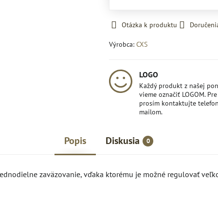
Otázka k produktu
Doručeni
Výrobca:
CXS
LOGO
Každý produkt z našej po
vieme označiť LOGOM. Pre 
prosím kontaktujte telefon
mailom.
Popis
Diskusia
0
jednodielne zaväzovanie, vďaka ktorému je možné regulovať veľk