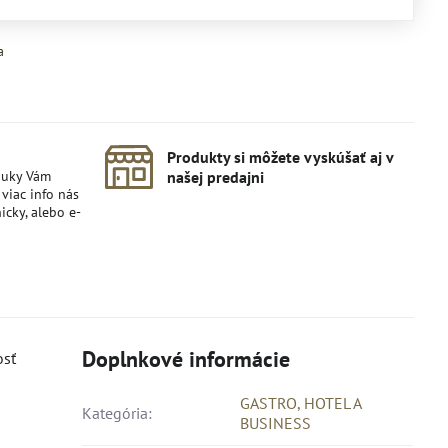
a
Produkty si môžete vyskúšať aj v
nuky Vám
našej predajni
viac info nás
icky, alebo e-
Doplnkové informácie
osť
GASTRO, HOTEL A
Kategória:
BUSINESS