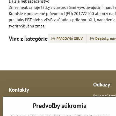
Ďalšie nebezpečenstvo
Zmes neobsahuje látky s vlastnosťami vyvolávajúcimi narušen
Komisie v prenesené právomoci (EÚ) 2017/2100 alebo v naria
pre látky PBT alebo vPvB v súlade s prílohou XIII, nariaden
tvoriť výbušnú zmes.
Viac z kategórie
PRACOVNÁ OBUV
Doplnky, návl
Odkazy:
Kontakty
Reklamný texti
Bratislavská 87, Most pri Bratislave -
Reklamné pre
Predvoľby súkromia
predajňa
Vlastná výroba 