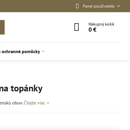
Panel používateľa
Nákupný košík
0 €
a ochranné pomôcky
 na topánky
ojenskú obuv.
Čítajte viac