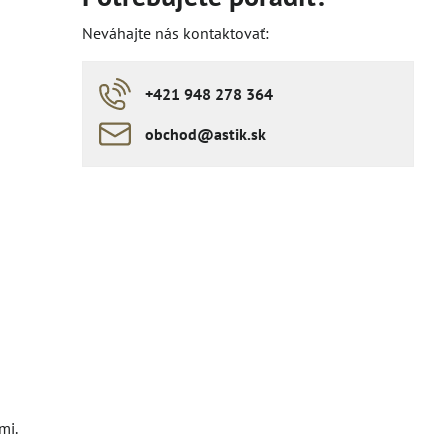
Neváhajte nás kontaktovať:
+421 948 278 364
obchod​​@astik​​.sk
mi.