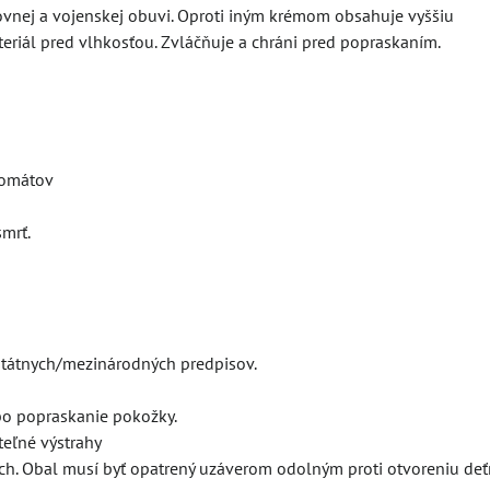
ovnej a vojenskej obuvi. Oproti iným krémom obsahuje vyššiu
teriál pred vlhkosťou. Zvláčňuje a chráni pred popraskaním.
romátov
smrť.
tátnych/mezinárodných predpisov.
o popraskanie pokožky.
teľné výstrahy
ch. Obal musí byť opatrený uzáverom odolným proti otvoreniu deť