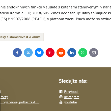
ie endokrinných funkcií v súlade s kritériami stanovenými v nari
dení Komisie (EÚ) 2018/605. Zmes neobsahuje látky spĺňajúce kri
ia (ES) č. 1907/2006 (REACH), v platnom znení. Prach môže so vzd
eky a starostlivosť o obuv
Facebook
Twitter
Bluesky
Pinterest
Reddit
LinkedIn
WhatsApp
E-
mail
Sledujte nás:
l
Facebook
dmety
instagram
- vyšívanie, potlač textilu
youtube