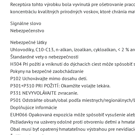
Receptúra tohto výrobku bola vyvinutá pre ošetrovanie prac
koncentráciu kvalitných prírodných voskov, ktoré chránia ma
Signálne slovo
Nebezpečenstvo
Nebezpečné látky
Uhlovodíky, C10-C13, n-alkan, izoalkan, cykloalkan, < 2 % a
Štandardné vety o nebezpečnosti
H304 Pri požití a vniknutí do dýchacích ciest môže spôsobiť 
Pokyny na bezpečné zaobchádzanie
P102 Uchovávajte mimo dosahu detí.
P301+P310 PRI POŽITÍ: Okamžite volajte lekára.
P331 NEVYVOLÁVAJTE zvracanie.
P501 Odstráňte obsah/obal podľa miestnych/regionálnych/š
Doplňujúce informácie
EUH066 Opakovaná expozícia môže spôsobiť vysušenie aleb
Požiadavky na uzávery odolné proti otvoreniu deťmi a hmata
Obal musí byť opatrený hmatateľnou výstrahou pre nevidiaci