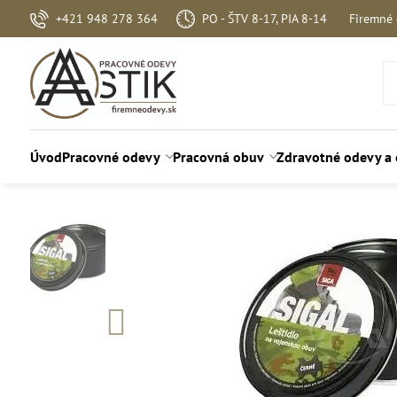
+421 948 278 364
PO - ŠTV 8-17, PIA 8-14
Firemné
Úvod
Pracovné odevy
Pracovná obuv
Zdravotné odevy a