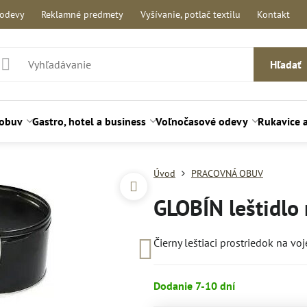
 odevy
Reklamné predmety
Vyšívanie, potlač textilu
Kontakt
Hľadať
 obuv
Gastro, hotel a business
Voľnočasové odevy
Rukavice 
Úvod
PRACOVNÁ OBUV
GLOBÍN leštidlo
Čierny leštiaci prostriedok na v
Dodanie 7-10 dní