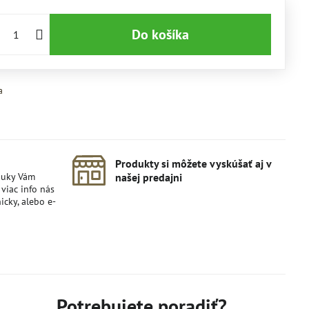
Do košíka
a
Produkty si môžete vyskúšať aj v
nuky Vám
našej predajni
viac info nás
icky, alebo e-
Potrebujete poradiť?