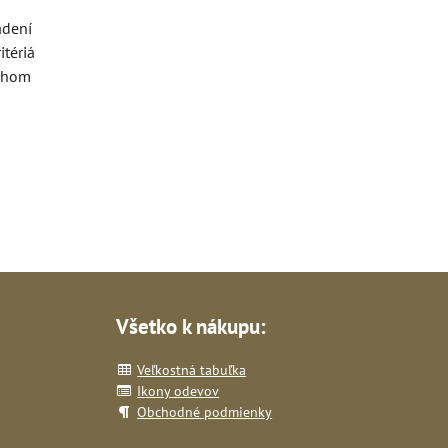
adení
tériá
uchom
Všetko k nákupu:
Veľkostná tabuľka
Ikony odevov
Obchodné podmienky