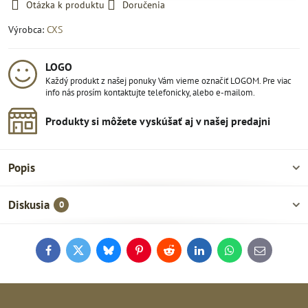
Otázka k produktu
Doručenia
Výrobca:
CXS
LOGO
Každý produkt z našej ponuky Vám vieme označiť LOGOM. Pre viac
info nás prosím kontaktujte telefonicky, alebo e-mailom.
Produkty si môžete vyskúšať aj v našej predajni
Popis
Diskusia
0
Facebook
Twitter
Bluesky
Pinterest
Reddit
LinkedIn
WhatsApp
E-
mail