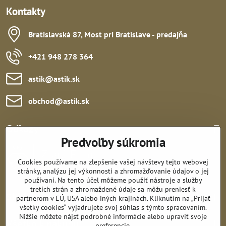
Kontakty
Bratislavská 87, Most pri Bratislave - predajňa
+421 948 278 364
astik​@astik​.sk
obchod​@astik​.sk
Odkazy:
Predvoľby súkromia
Cookies používame na zlepšenie vašej návštevy tejto webovej
stránky, analýzu jej výkonnosti a zhromažďovanie údajov o jej
používaní. Na tento účel môžeme použiť nástroje a služby
tretích strán a zhromaždené údaje sa môžu preniesť k
Sledujte nás:
partnerom v EÚ, USA alebo iných krajinách. Kliknutím na „Prijať
všetky cookies“ vyjadrujete svoj súhlas s týmto spracovaním.
Nižšie môžete nájsť podrobné informácie alebo upraviť svoje
Všetko k nákupu:
preferencie.