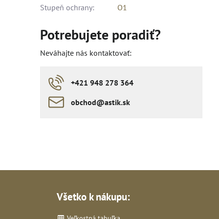
Stupeň ochrany:
O1
Potrebujete poradiť?
Neváhajte nás kontaktovať:
+421 948 278 364
obchod​​@astik​​.sk
Všetko k nákupu:
Veľkostná tabuľka