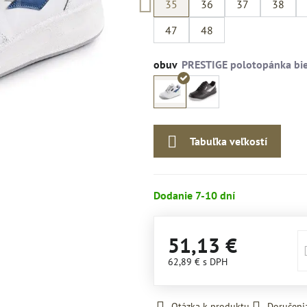
35
36
37
38
47
48
obuv
Tabuľka veľkostí
Dodanie 7-10 dní
51,13 €
62,89 €
s DPH
Otázka k produktu
Doručeni