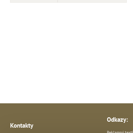
Odkazy:
Kontakty
Reklamný texti