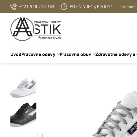
+421 948 278 364
PO - ŠTV 8-17, PIA 8-14
Firemné
Úvod
Pracovné odevy
Pracovná obuv
Zdravotné odevy a