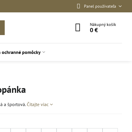
Panel používateľa
Nákupný košík
0 €
a ochranné pomôcky
opánka
á a športová.
Čítajte viac