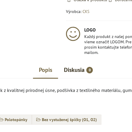
Výrobca:
CXS
LOGO
Každý produkt z našej po
vieme označiť LOGOM. Pre 
prosím kontaktujte telefon
mailom.
Popis
Diskusia
0
k z kvalitnej prírodnej úsne, podšívka z textilného materiálu, gum
Polotopánky
Bez vystuženej špičky (O1, O2)