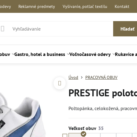
 odevy
Reklamné predmety
Vyšívanie, potlač textilu
Kontakt
Hľadať
 obuv
Gastro, hotel a business
Voľnočasové odevy
Rukavice 
Úvod
PRACOVNÁ OBUV
PRESTIGE polot
Poltopánka, celokožená, pracovn
Veľkosť obuv