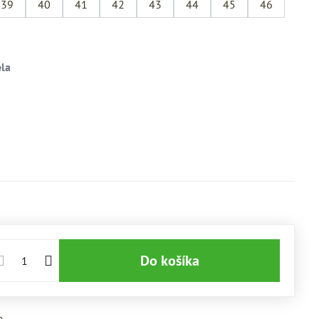
39
40
41
42
43
44
45
46
Do košíka
a