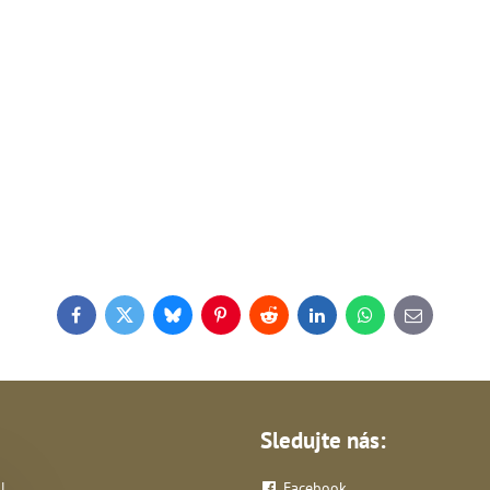
Facebook
Twitter
Bluesky
Pinterest
Reddit
LinkedIn
WhatsApp
E-
mail
Sledujte nás:
l
Facebook