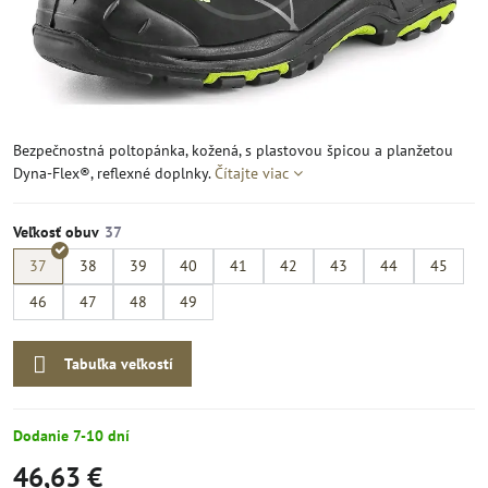
Bezpečnostná poltopánka, kožená, s plastovou špicou a planžetou
Dyna-Flex®, reflexné doplnky.
Čítajte viac
Veľkosť obuv
37
38
39
40
41
42
43
44
45
46
47
48
49
Tabuľka veľkostí
Dodanie 7-10 dní
46,63 €