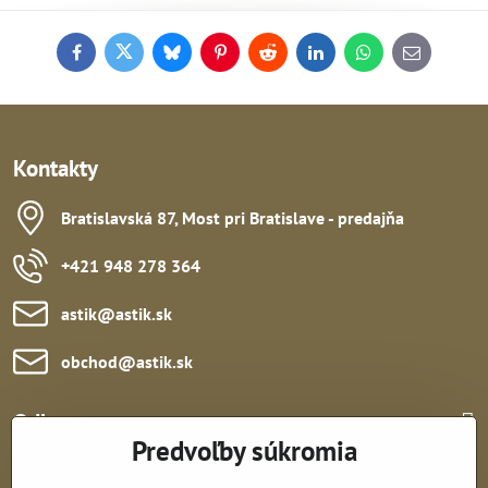
Facebook
Twitter
Bluesky
Pinterest
Reddit
LinkedIn
WhatsApp
E-
mail
Kontakty
Bratislavská 87, Most pri Bratislave - predajňa
+421 948 278 364
astik​@astik​.sk
obchod​@astik​.sk
Odkazy:
Predvoľby súkromia