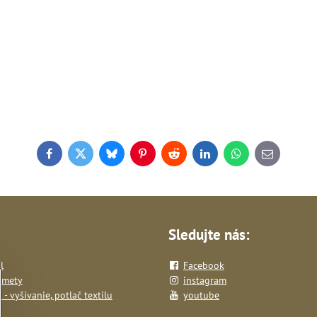
Facebook
Twitter
Bluesky
Pinterest
Reddit
LinkedIn
WhatsApp
E-
mail
Sledujte nás:
l
Facebook
dmety
instagram
- vyšívanie, potlač textilu
youtube