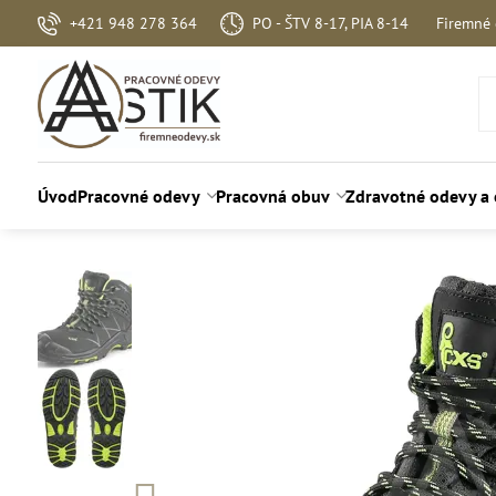
+421 948 278 364
PO - ŠTV 8-17, PIA 8-14
Firemné
Úvod
Pracovné odevy
Pracovná obuv
Zdravotné odevy a