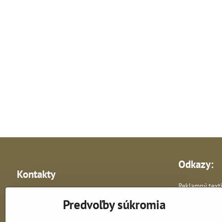
Odkazy:
Kontakty
Reklamný texti
Bratislavská 87, Most pri Bratislave -
Reklamné pre
Predvoľby súkromia
predajňa
Vlastná výroba 