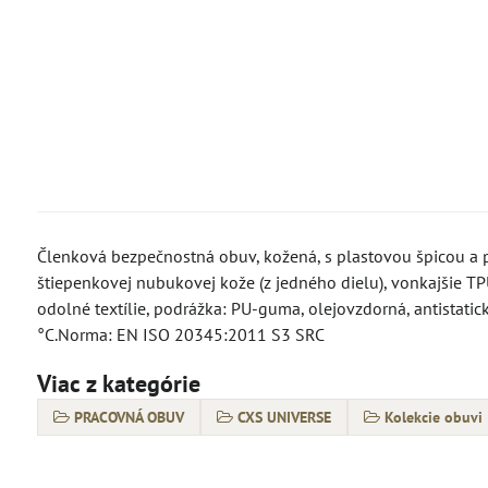
Členková bezpečnostná obuv, kožená, s plastovou špicou a pl
štiepenkovej nubukovej kože (z jedného dielu), vonkajšie T
odolné textílie, podrážka: PU-guma, olejovzdorná, antistati
°C.Norma: EN ISO 20345:2011 S3 SRC
Viac z kategórie
PRACOVNÁ OBUV
CXS UNIVERSE
Kolekcie obuvi