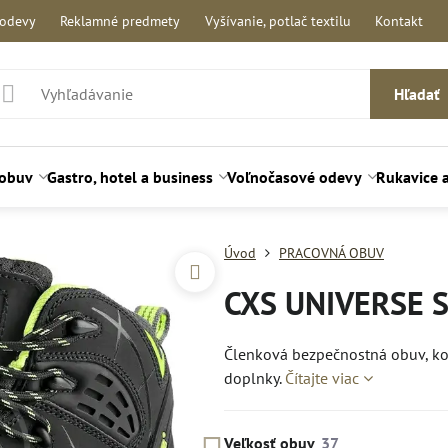
 odevy
Reklamné predmety
Vyšívanie, potlač textilu
Kontakt
Hľadať
 obuv
Gastro, hotel a business
Voľnočasové odevy
Rukavice 
Úvod
PRACOVNÁ OBUV
CXS UNIVERSE S
Členková bezpečnostná obuv, kož
doplnky.
Čítajte viac
Veľkosť obuv