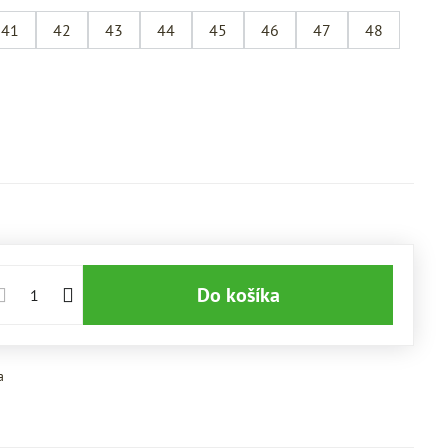
41
42
43
44
45
46
47
48
Do košíka
a