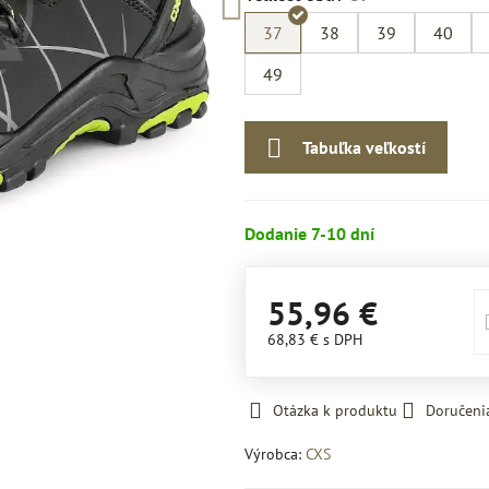
37
38
39
40
49
Tabuľka veľkostí
Dodanie 7-10 dní
55,96 €
68,83 €
s DPH
Otázka k produktu
Doručeni
Výrobca:
CXS