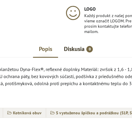
LOGO
Každý produkt z našej po
vieme označiť LOGOM. Pre 
prosím kontaktujte telefon
mailom.
Popis
Diskusia
0
anžetou Dyna-Flex®, reflexné doplnky. Materiál: zvršok z 1,6 - 
PU ochrana päty, bez kovových súčastí, podšívka z priedušného od
cká, protišmyková, odolná proti prepichu a kontaktnému teplu do 
Kotníková obuv
S vystuženou špičkou a podrážkou (S1P, S