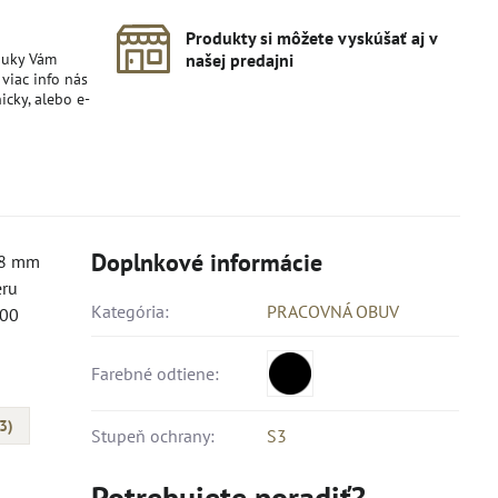
Produkty si môžete vyskúšať aj v
nuky Vám
našej predajni
viac info nás
icky, alebo e-
Doplnkové informácie
1,8 mm
eru
Kategória:
PRACOVNÁ OBUV
300
Farebné odtiene:
3)
Stupeň ochrany:
S3
Potrebujete poradiť?