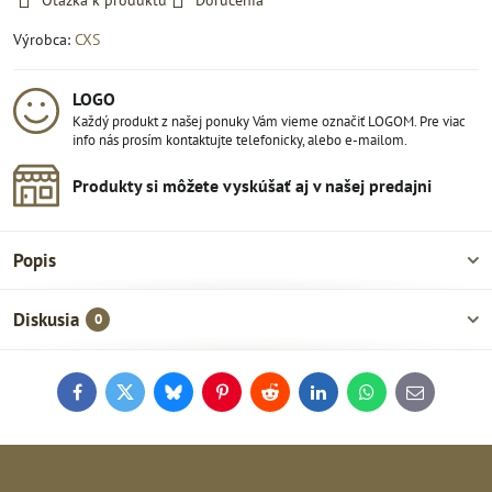
Otázka k produktu
Doručenia
Výrobca:
CXS
LOGO
Každý produkt z našej ponuky Vám vieme označiť LOGOM. Pre viac
info nás prosím kontaktujte telefonicky, alebo e-mailom.
Produkty si môžete vyskúšať aj v našej predajni
Popis
Diskusia
0
Facebook
Twitter
Bluesky
Pinterest
Reddit
LinkedIn
WhatsApp
E-
mail