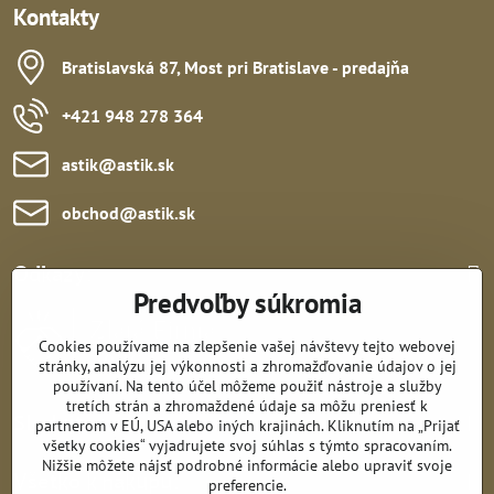
Kontakty
Bratislavská 87, Most pri Bratislave - predajňa
+421 948 278 364
astik​@astik​.sk
obchod​@astik​.sk
Odkazy:
Predvoľby súkromia
Cookies používame na zlepšenie vašej návštevy tejto webovej
stránky, analýzu jej výkonnosti a zhromažďovanie údajov o jej
používaní. Na tento účel môžeme použiť nástroje a služby
tretích strán a zhromaždené údaje sa môžu preniesť k
Sledujte nás:
partnerom v EÚ, USA alebo iných krajinách. Kliknutím na „Prijať
všetky cookies“ vyjadrujete svoj súhlas s týmto spracovaním.
Nižšie môžete nájsť podrobné informácie alebo upraviť svoje
Všetko k nákupu:
preferencie.