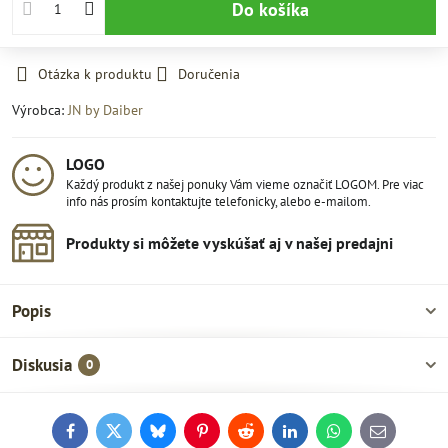
Do košíka
Otázka k produktu
Doručenia
Výrobca:
JN by Daiber
LOGO
Každý produkt z našej ponuky Vám vieme označiť LOGOM. Pre viac
info nás prosím kontaktujte telefonicky, alebo e-mailom.
Produkty si môžete vyskúšať aj v našej predajni
Popis
Diskusia
0
Facebook
Twitter
Bluesky
Pinterest
Reddit
LinkedIn
WhatsApp
E-