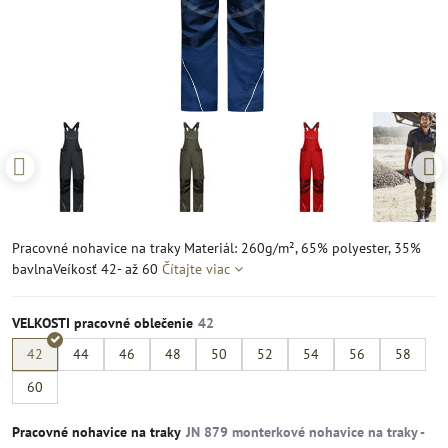
Pracovné nohavice na traky Materiál: 260g/m², 65% polyester, 35%
bavlnaVeíkosť 42- až 60
Čítajte viac
VELKOSTI pracovné oblečenie
42
44
46
48
50
52
54
56
58
60
Pracovné nohavice na traky