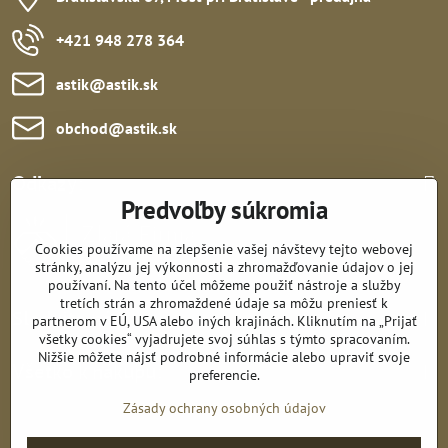
+421 948 278 364
astik​@astik​.sk
obchod​@astik​.sk
Odkazy:
Predvoľby súkromia
Cookies používame na zlepšenie vašej návštevy tejto webovej
stránky, analýzu jej výkonnosti a zhromažďovanie údajov o jej
používaní. Na tento účel môžeme použiť nástroje a služby
tretích strán a zhromaždené údaje sa môžu preniesť k
Sledujte nás:
partnerom v EÚ, USA alebo iných krajinách. Kliknutím na „Prijať
všetky cookies“ vyjadrujete svoj súhlas s týmto spracovaním.
Nižšie môžete nájsť podrobné informácie alebo upraviť svoje
Všetko k nákupu:
preferencie.
Zásady ochrany osobných údajov