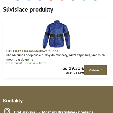
mail
Súvisiace produkty
CXS LUXY EDA monterková bunda
Pánska bunda odopínacie rukávy do manžety, skryté zapínanie, vrecko na
mobil, pás do gumy.
Dostupnosť:
Dodanie 7-10 dní
od 19,51 €
Zobraziť
od 24 €
s DPH
Kontakty
Bratislavská 87, Most pri Bratislave - predajňa