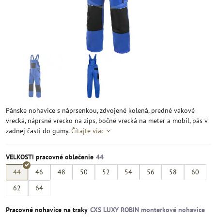
Pánske nohavice s náprsenkou, zdvojené kolená, predné vakové
vrecká, náprsné vrecko na zips, bočné vrecká na meter a mobil, pás v
zadnej časti do gumy.
Čítajte viac
VELKOSTI pracovné oblečenie
44
46
48
50
52
54
56
58
60
62
64
Pracovné nohavice na traky