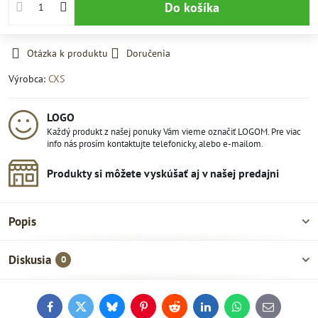
Do košíka
Otázka k produktu
Doručenia
Výrobca:
CXS
LOGO
Každý produkt z našej ponuky Vám vieme označiť LOGOM. Pre viac
info nás prosím kontaktujte telefonicky, alebo e-mailom.
Produkty si môžete vyskúšať aj v našej predajni
Popis
Diskusia
0
Facebook
Twitter
Bluesky
Pinterest
Reddit
LinkedIn
WhatsApp
E-