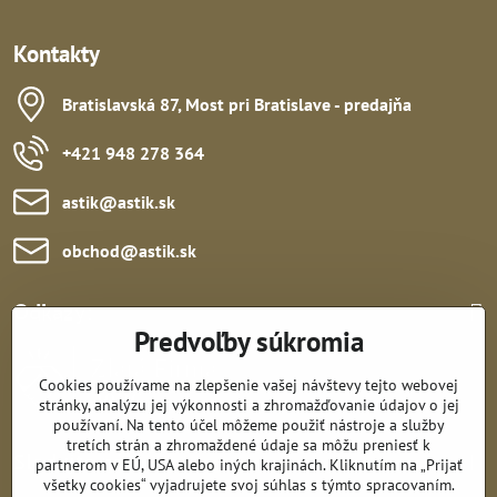
Kontakty
Bratislavská 87, Most pri Bratislave - predajňa
+421 948 278 364
astik​@astik​.sk
obchod​@astik​.sk
Odkazy:
Predvoľby súkromia
Cookies používame na zlepšenie vašej návštevy tejto webovej
stránky, analýzu jej výkonnosti a zhromažďovanie údajov o jej
používaní. Na tento účel môžeme použiť nástroje a služby
tretích strán a zhromaždené údaje sa môžu preniesť k
Sledujte nás:
partnerom v EÚ, USA alebo iných krajinách. Kliknutím na „Prijať
všetky cookies“ vyjadrujete svoj súhlas s týmto spracovaním.