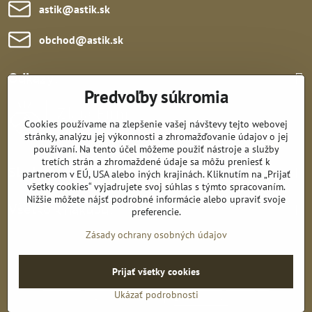
astik​@astik​.sk
obchod​@astik​.sk
Odkazy:
Predvoľby súkromia
Cookies používame na zlepšenie vašej návštevy tejto webovej
stránky, analýzu jej výkonnosti a zhromažďovanie údajov o jej
používaní. Na tento účel môžeme použiť nástroje a služby
tretích strán a zhromaždené údaje sa môžu preniesť k
Sledujte nás:
partnerom v EÚ, USA alebo iných krajinách. Kliknutím na „Prijať
všetky cookies“ vyjadrujete svoj súhlas s týmto spracovaním.
Nižšie môžete nájsť podrobné informácie alebo upraviť svoje
Všetko k nákupu:
preferencie.
Zásady ochrany osobných údajov
Prijať všetky cookies
©
2026
Copyright
Predvoľby súkromia
Zásady ochrany osobných údajov
Ukázať podrobnosti
Vytvorené pomocou:
BiznisWeb.sk