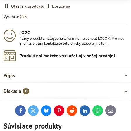
Otázka k produktu
Doručenia
Výrobca:
CXS
LOGO
Každý produkt z našej ponuky Vám vieme označiť LOGOM. Pre viac
info nás prosím kontaktujte telefonicky, alebo e-mailom.
Produkty si môžete vyskúšať aj v našej predajni
Popis
Diskusia
0
Facebook
Twitter
Bluesky
Pinterest
Reddit
LinkedIn
WhatsApp
E-
mail
Súvisiace produkty