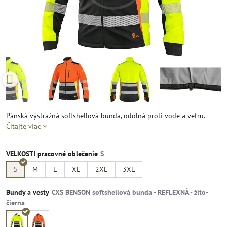
Pánská výstražná softshellová bunda, odolná proti vode a vetru.
Čítajte viac
VELKOSTI pracovné oblečenie
S
M
L
XL
2XL
3XL
Bundy a vesty