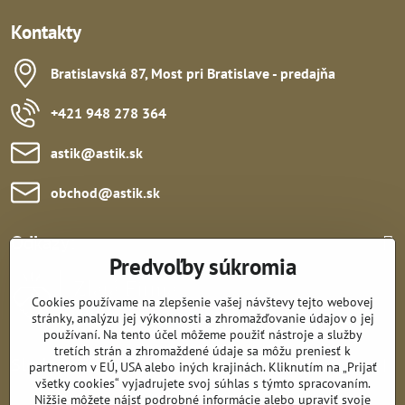
Kontakty
Bratislavská 87, Most pri Bratislave - predajňa
+421 948 278 364
astik​@astik​.sk
obchod​@astik​.sk
Odkazy:
Predvoľby súkromia
Cookies používame na zlepšenie vašej návštevy tejto webovej
stránky, analýzu jej výkonnosti a zhromažďovanie údajov o jej
používaní. Na tento účel môžeme použiť nástroje a služby
tretích strán a zhromaždené údaje sa môžu preniesť k
Sledujte nás:
partnerom v EÚ, USA alebo iných krajinách. Kliknutím na „Prijať
všetky cookies“ vyjadrujete svoj súhlas s týmto spracovaním.
Nižšie môžete nájsť podrobné informácie alebo upraviť svoje