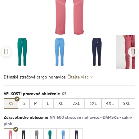
Dámské strečové cargo nohavice.
Čítajte viac
VELKOSTI pracovné oblečenie
XS
S
M
L
XL
2XL
3XL
4XL
5XL
Zdravotnicke oblecenie