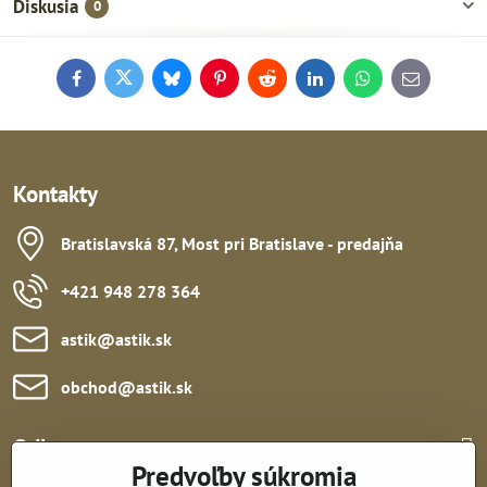
Diskusia
0
Facebook
Twitter
Bluesky
Pinterest
Reddit
LinkedIn
WhatsApp
E-
mail
Kontakty
Bratislavská 87, Most pri Bratislave - predajňa
+421 948 278 364
astik​@astik​.sk
obchod​@astik​.sk
Odkazy:
Predvoľby súkromia