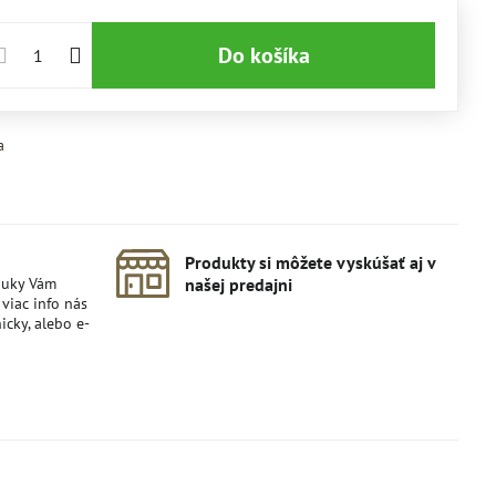
Do košíka
a
Produkty si môžete vyskúšať aj v
nuky Vám
našej predajni
viac info nás
icky, alebo e-