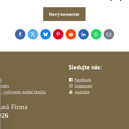
Nový komentár
Facebook
Twitter
Bluesky
Pinterest
Reddit
LinkedIn
WhatsApp
E-
mail
Sledujte nás:
l
Facebook
dmety
instagram
- vyšívanie, potlač textilu
youtube