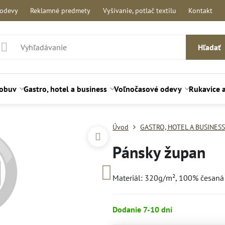
 odevy
Reklamné predmety
Vyšívanie, potlač textilu
Kontakt
Hľadať
 obuv
Gastro, hotel a business
Voľnočasové odevy
Rukavice 
Úvod
GASTRO, HOTEL A BUSINESS
Pánsky župan
Materiál: 320g/m², 100% česaná 
Dodanie 7-10 dní