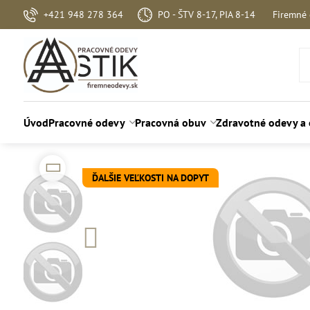
+421 948 278 364
PO - ŠTV 8-17, PIA 8-14
Firemné
Úvod
Pracovné odevy
Pracovná obuv
Zdravotné odevy a
ĎALŠIE VEĽKOSTI NA DOPYT