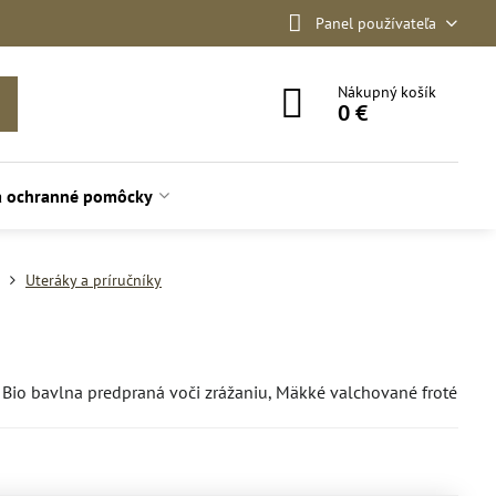
Panel používateľa
Nákupný košík
0 €
a ochranné pomôcky
Uteráky a príručníky
Bio bavlna predpraná voči zrážaniu, Mäkké valchované froté