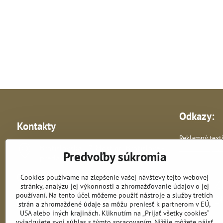
Odkazy:
Kontakty
Reklamný texti
Bratislavská 87, Most pri Bratislave -
Reklamné pre
Predvoľby súkromia
predajňa
Vlastná výroba 
Cookies používame na zlepšenie vašej návštevy tejto webovej
+421 948 278 364
stránky, analýzu jej výkonnosti a zhromažďovanie údajov o jej
používaní. Na tento účel môžeme použiť nástroje a služby tretích
astik​@astik​.sk
strán a zhromaždené údaje sa môžu preniesť k partnerom v EÚ,
USA alebo iných krajinách. Kliknutím na „Prijať všetky cookies“
vyjadrujete svoj súhlas s týmto spracovaním. Nižšie môžete nájsť