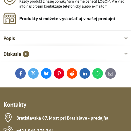
Každý produkt z našej ponuky Vám vieme označiť LOGOM. Pre viac
info nás prosím kontaktujte telefonicky, alebo e-mailom.
Produkty si môžete vyskúšať aj v našej predajni
Popis
Diskusia
0
Facebook
Twitter
Bluesky
Pinterest
Reddit
LinkedIn
WhatsApp
E-
mail
Kontakty
Bratislavská 87, Most pri Bratislave - predajňa
+421 948 278 364