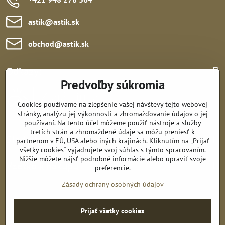
astik​@astik​.sk
obchod​@astik​.sk
Odkazy:
Predvoľby súkromia
Cookies používame na zlepšenie vašej návštevy tejto webovej
stránky, analýzu jej výkonnosti a zhromažďovanie údajov o jej
používaní. Na tento účel môžeme použiť nástroje a služby
tretích strán a zhromaždené údaje sa môžu preniesť k
Sledujte nás:
partnerom v EÚ, USA alebo iných krajinách. Kliknutím na „Prijať
všetky cookies“ vyjadrujete svoj súhlas s týmto spracovaním.
Nižšie môžete nájsť podrobné informácie alebo upraviť svoje
Všetko k nákupu:
preferencie.
Zásady ochrany osobných údajov
©
2026
Copyright
Prijať všetky cookies
Predvoľby súkromia
Zásady ochrany osobných údajov