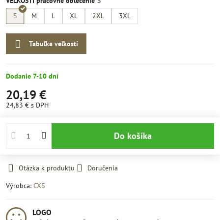
VELKOSTI pracovné oblečenie
S
M
L
XL
2XL
3XL
Tabuľka veľkostí
Dodanie 7-10 dní
20,19 €
24,83 €
s DPH
Do košíka
Otázka k produktu
Doručenia
Výrobca:
CXS
LOGO