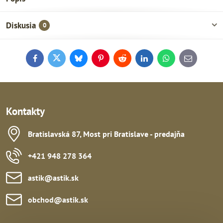
Diskusia
0
Facebook
Twitter
Bluesky
Pinterest
Reddit
LinkedIn
WhatsApp
E-
mail
Kontakty
Bratislavská 87, Most pri Bratislave - predajňa
+421 948 278 364
astik​@astik​.sk
obchod​@astik​.sk