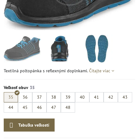
Textilná poltopánka s reflexnými doplnkami.
Čítajte viac
Veľkosť obuv
35
36
37
38
39
40
41
42
43
44
45
46
47
48
Tabuľka veľkostí