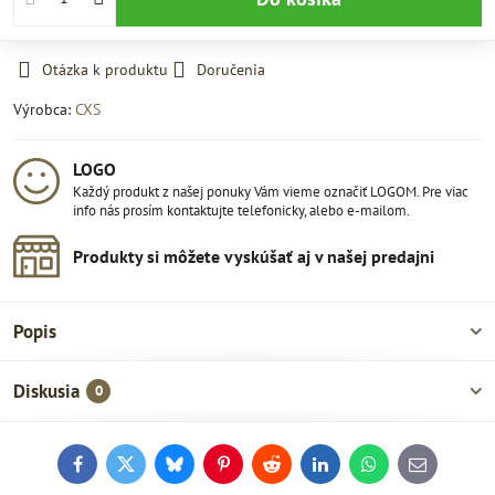
Otázka k produktu
Doručenia
Výrobca:
CXS
LOGO
Každý produkt z našej ponuky Vám vieme označiť LOGOM. Pre viac
info nás prosím kontaktujte telefonicky, alebo e-mailom.
Produkty si môžete vyskúšať aj v našej predajni
Popis
Diskusia
0
Facebook
Twitter
Bluesky
Pinterest
Reddit
LinkedIn
WhatsApp
E-
mail