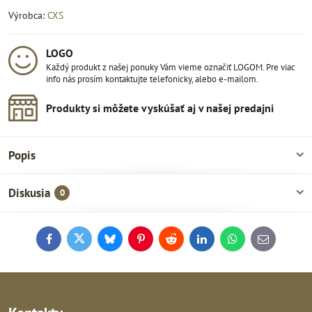
Výrobca:
CXS
LOGO
Každý produkt z našej ponuky Vám vieme označiť LOGOM. Pre viac
info nás prosím kontaktujte telefonicky, alebo e-mailom.
Produkty si môžete vyskúšať aj v našej predajni
Popis
Diskusia
0
Facebook
Twitter
Bluesky
Pinterest
Reddit
LinkedIn
WhatsApp
E-
mail