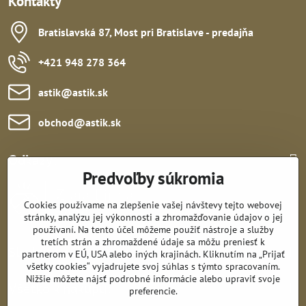
Kontakty
Bratislavská 87, Most pri Bratislave - predajňa
+421 948 278 364
astik​@astik​.sk
obchod​@astik​.sk
Odkazy:
Predvoľby súkromia
Cookies používame na zlepšenie vašej návštevy tejto webovej
stránky, analýzu jej výkonnosti a zhromažďovanie údajov o jej
používaní. Na tento účel môžeme použiť nástroje a služby
tretích strán a zhromaždené údaje sa môžu preniesť k
Sledujte nás:
partnerom v EÚ, USA alebo iných krajinách. Kliknutím na „Prijať
všetky cookies“ vyjadrujete svoj súhlas s týmto spracovaním.
Nižšie môžete nájsť podrobné informácie alebo upraviť svoje
Všetko k nákupu:
preferencie.