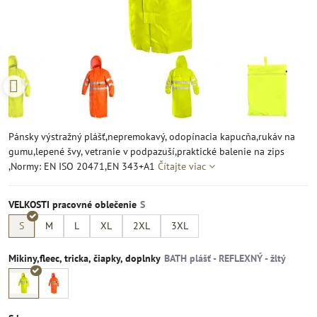
Pánsky výstražný plášť,nepremokavý, odopínacia kapucňa,rukáv na
gumu,lepené švy, vetranie v podpazuší,praktické balenie na zips
,Normy: EN ISO 20471,EN 343+A1
Čítajte viac
VELKOSTI pracovné oblečenie
S
M
L
XL
2XL
3XL
Mikiny,fleec, tricka, čiapky, doplnky