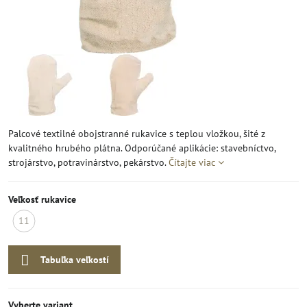
Palcové textilné obojstranné rukavice s teplou vložkou, šité z
kvalitného hrubého plátna. Odporúčané aplikácie: stavebníctvo,
strojárstvo, potravinárstvo, pekárstvo.
Čítajte viac
Veľkosť rukavice
11
Nedostupná
Tabuľka veľkostí
Vyberte variant