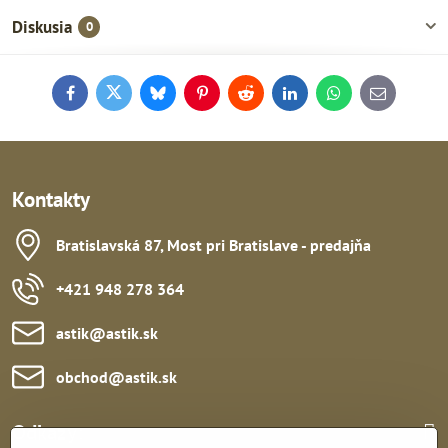
Diskusia
0
Facebook
Twitter
Bluesky
Pinterest
Reddit
LinkedIn
WhatsApp
E-
mail
Kontakty
Bratislavská 87, Most pri Bratislave - predajňa
+421 948 278 364
astik​@astik​.sk
obchod​@astik​.sk
Odkazy: