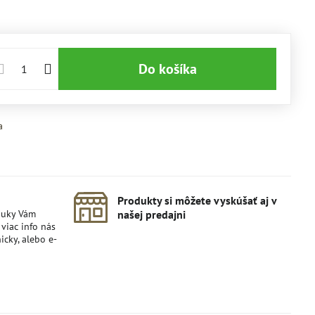
Do košíka
a
Produkty si môžete vyskúšať aj v
nuky Vám
našej predajni
viac info nás
icky, alebo e-