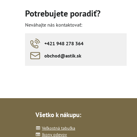
Potrebujete poradiť?
Neváhajte nás kontaktovať:
+421 948 278 364
obchod​​@astik​​.sk
Všetko k nákupu:
Veľkostná tabuľka
Ikony odevov