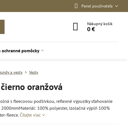
Panel používateľa
Nákupný košík
0 €
a ochranné pomôcky
Bundy a vesty
Vesty
čierno oranžová
olná s fleecovou podšívkou, reflexné výpustky sťahovanie
ť 2000mmMateriál: 100% polyester, izolačná výplň 100%
er-fleece.
Čítajte viac