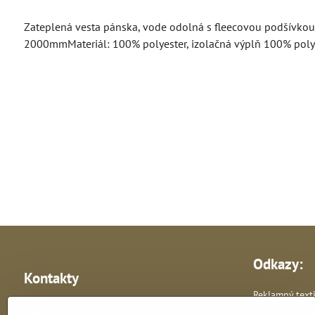
Zateplená vesta pánska, vode odolná s fleecovou podšívkou,
2000mmMateriál: 100% polyester, izolačná výplň 100% polye
Odkazy:
Kontakty
Reklamný texti
Bratislavská 87, Most pri Bratislave -
Reklamné pre