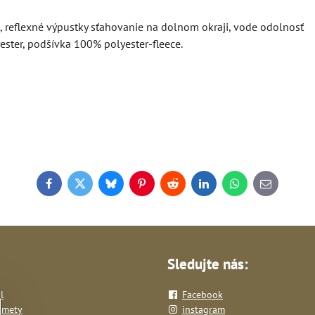
 reflexné výpustky sťahovanie na dolnom okraji, vode odolnosť
ster, podšívka 100% polyester-fleece.
Facebook
Twitter
Bluesky
Pinterest
Reddit
LinkedIn
WhatsApp
E-
mail
Sledujte nás:
l
Facebook
dmety
instagram