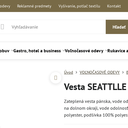
 odevy
Reklamné predmety
Vyšívanie, potlač textilu
Kontakt
Hľadať
 obuv
Gastro, hotel a business
Voľnočasové odevy
Rukavice 
Úvod
VOĽNOČASOVÉ ODEVY
Vesta SEATTLLE 
Zateplená vesta pánska, vode od
na dolnom okraji, vode odolnos
polyester, podšívka 100% polyest