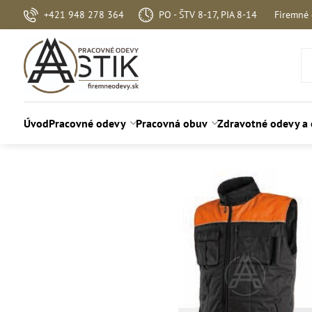
+421 948 278 364
PO - ŠTV 8-17, PIA 8-14
Firemné
Úvod
Pracovné odevy
Pracovná obuv
Zdravotné odevy a