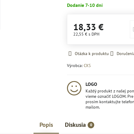
Dodanie 7-10 dní
18,33 €
22,55 €
s DPH
Otázka k produktu
Doručeni
Výrobca:
CXS
LOGO
Každý produkt z našej po
vieme označiť LOGOM. Pre 
prosím kontaktujte telefon
mailom.
Popis
Diskusia
0