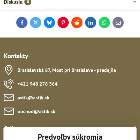
Diskusia
0
Facebook
Twitter
Bluesky
Pinterest
Reddit
LinkedIn
WhatsApp
E-
mail
Kontakty
Bratislavská 87, Most pri Bratislave - predajňa
+421 948 278 364
astik​@astik​.sk
obchod​@astik​.sk
Odkazy:
Predvoľby súkromia