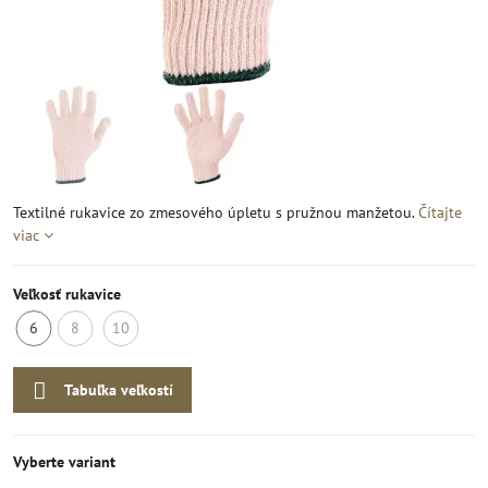
Textilné rukavice zo zmesového úpletu s pružnou manžetou.
Čítajte
viac
Veľkosť rukavice
6
8
10
Dodanie
Nedostupná
Nedostupná
7-
Tabuľka veľkostí
10
dní
Vyberte variant