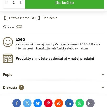
Do košíka
Otázka k produktu
Doručenia
Výrobca:
CXS
LOGO
Každý produkt z našej ponuky Vám vieme označiť LOGOM. Pre viac
info nás prosím kontaktujte telefonicky, alebo e-mailom.
Produkty si môžete vyskúšať aj v našej predajni
Popis
Diskusia
0
Facebook
Twitter
Bluesky
Pinterest
Reddit
LinkedIn
WhatsApp
E-