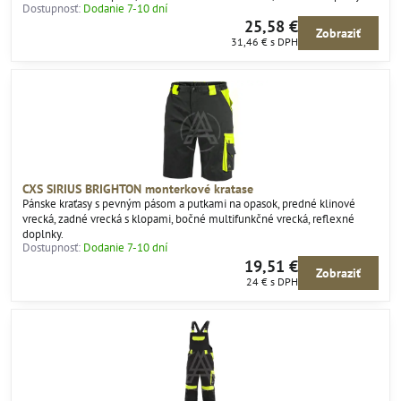
Dostupnosť:
Dodanie 7-10 dní
25,58 €
Zobraziť
31,46 €
s DPH
CXS SIRIUS BRIGHTON monterkové kratase
Pánske kraťasy s pevným pásom a putkami na opasok, predné klinové
vrecká, zadné vrecká s klopami, bočné multifunkčné vrecká, reflexné
doplnky.
Dostupnosť:
Dodanie 7-10 dní
19,51 €
Zobraziť
24 €
s DPH