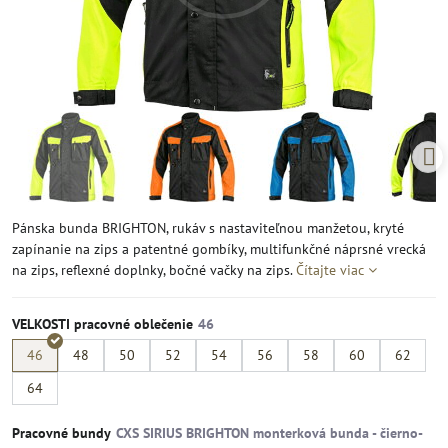
Pánska bunda BRIGHTON, rukáv s nastaviteľnou manžetou, kryté
zapínanie na zips a patentné gombíky, multifunkčné náprsné vrecká
na zips, reflexné doplnky, bočné vačky na zips.
Čítajte viac
VELKOSTI pracovné oblečenie
46
48
50
52
54
56
58
60
62
64
Pracovné bundy