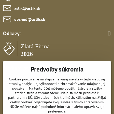
astik​@astik​.sk
obchod​@astik​.sk
Odkazy:
Sledujte nás:
Predvoľby súkromia
Cookies používame na zlepšenie vašej návštevy tejto webovej
Všetko k nákupu:
stránky, analýzu jej výkonnosti a zhromažďovanie údajov o jej
používaní. Na tento účel môžeme použiť nástroje a služby
tretích strán a zhromaždené údaje sa môžu preniesť k
partnerom v EÚ, USA alebo iných krajinách. Kliknutím na „Prijať
všetky cookies“ vyjadrujete svoj súhlas s týmto spracovaním.
©
2026
Copyright
Nižšie môžete nájsť podrobné informácie alebo upraviť svoje
Predvoľby súkromia
Zásady ochrany osobných údajov
preferencie.